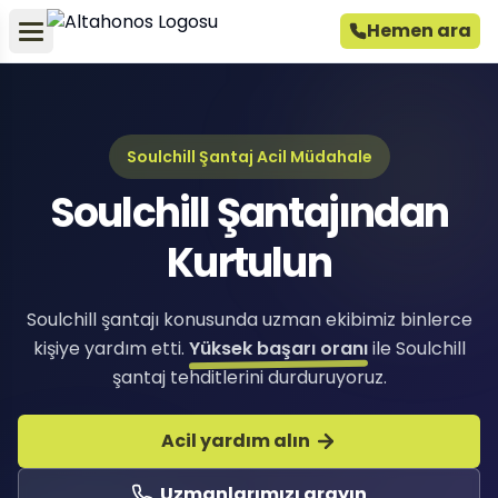
Hemen ara
Soulchill Şantaj Acil Müdahale
Soulchill Şantajından
Kurtulun
Soulchill şantajı konusunda uzman ekibimiz binlerce
kişiye yardım etti.
Yüksek başarı oranı
ile Soulchill
şantaj tehditlerini durduruyoruz.
Acil yardım alın
Uzmanlarımızı arayın