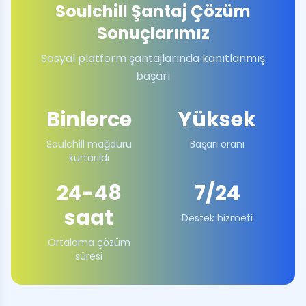
Soulchill Şantaj Çözüm
Sonuçlarımız
Sosyal platform şantajlarında kanıtlanmış
başarı
Binlerce
Yüksek
Soulchill mağduru
Başarı oranı
kurtarıldı
24-48
7/24
saat
Destek hizmeti
Ortalama çözüm
süresi