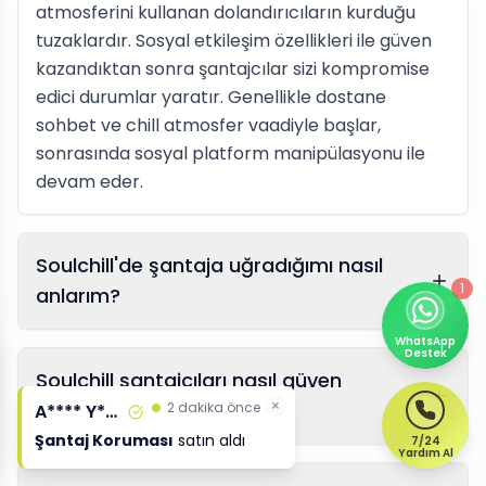
atmosferini kullanan dolandırıcıların kurduğu
tuzaklardır. Sosyal etkileşim özellikleri ile güven
kazandıktan sonra şantajcılar sizi kompromise
edici durumlar yaratır. Genellikle dostane
sohbet ve chill atmosfer vaadiyle başlar,
sonrasında sosyal platform manipülasyonu ile
devam eder.
Soulchill'de şantaja uğradığımı nasıl
1
anlarım?
WhatsApp
Destek
Soulchill şantajcıları nasıl güven
×
kazanıyor?
2 dakika önce
A**** Y****
Şantaj Koruması
satın aldı
7/24
Yardım Al