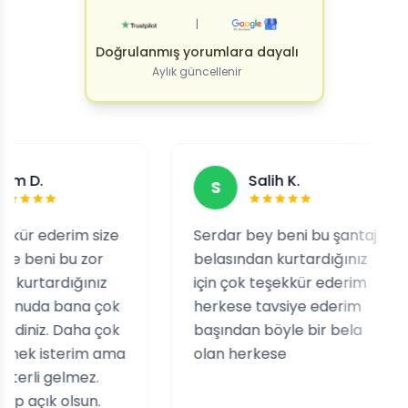
|
Doğrulanmış yorumlara dayalı
Aylık güncellenir
Salih K.
S
rim size
Serdar bey beni bu şantaj
Tat
bu zor
belasından kurtardığınız
ne 
ığınız
için çok teşekkür ederim
kar
bana çok
herkese tavsiye ederim
çıkt
Daha çok
başından böyle bir bela
teh
erim ama
olan herkese
say
elmez.
Sür
olsun.
Akl