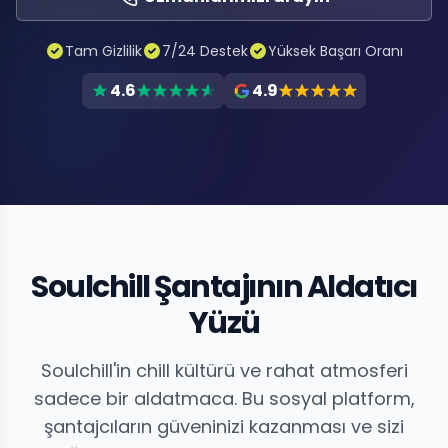
Tam Gizlilik
7/24 Destek
Yüksek Başarı Oranı
4.6
4.9
Soulchill Şantajının Aldatıcı
Yüzü
Soulchill'in chill kültürü ve rahat atmosferi
sadece bir aldatmaca. Bu sosyal platform,
şantajcıların güveninizi kazanması ve sizi