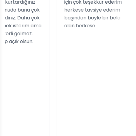
dığınız
için çok teşekkür ederim
ka
 bana çok
herkese tavsiye ederim
çık
 Daha çok
başından böyle bir bela
te
terim ama
olan herkese
sa
elmez.
Sü
olsun.
Ak
ta
ol
ya
iç