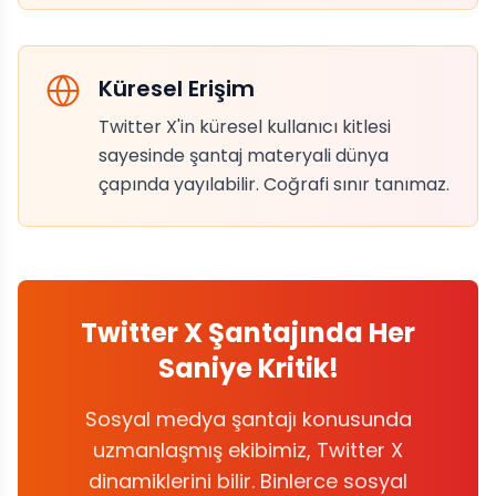
Küresel Erişim
Twitter X'in küresel kullanıcı kitlesi
sayesinde şantaj materyali dünya
çapında yayılabilir. Coğrafi sınır tanımaz.
Twitter X Şantajında Her
Saniye Kritik!
Sosyal medya şantajı konusunda
uzmanlaşmış ekibimiz, Twitter X
dinamiklerini bilir. Binlerce sosyal