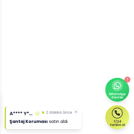
1
WhatsApp
Destek
×
2 dakika önce
A**** Y****
Şantaj Koruması
satın aldı
7/24
Yardım Al