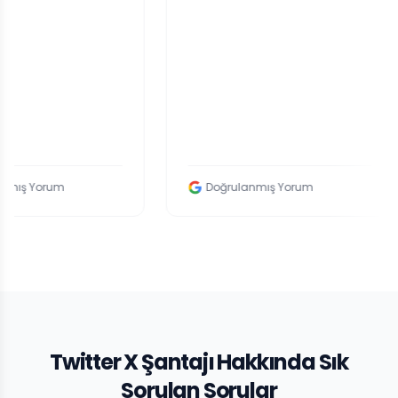
um
Doğrulanmış Yorum
Twitter X Şantajı Hakkında Sık
Sorulan Sorular