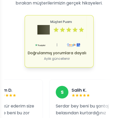
bırakan müşterilerimizin gerçek hikayeleri.
Müşteri Puanı
4.9
|
Doğrulanmış yorumlara dayalı
Aylık güncellenir
Salih K.
S
rim size
Serdar bey beni bu şantaj
Ta
 bu zor
belasından kurtardığınız
ne