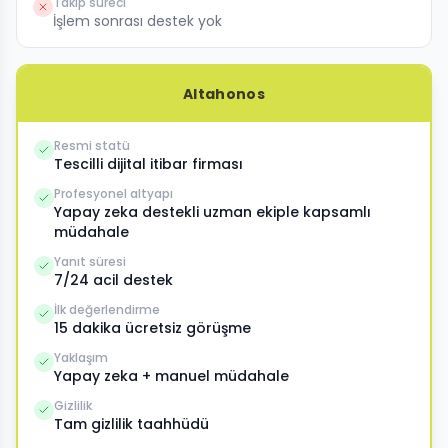
Takip süreci
İşlem sonrası destek yok
Altahonos
Resmi statü
Tescilli dijital itibar firması
Profesyonel altyapı
Yapay zeka destekli uzman ekiple kapsamlı
müdahale
Yanıt süresi
7/24 acil destek
İlk değerlendirme
15 dakika ücretsiz görüşme
Yaklaşım
Yapay zeka + manuel müdahale
Gizlilik
Tam gizlilik taahhüdü