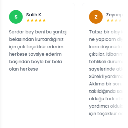
Salih K.
Zeynep C.
Z
 bey beni bu şantaj
Tatsız bir olay içerisinde
ndan kurtardığınız
ne yapıcam diye kara
ok teşekkür ederim
kara düşünürken. Karşıma
se tavsiye ederim
çıktılar, itibarım için
an böyle bir bela
tehlikeli durumu
herkese
sayelerinde atlattım.
Sürekli yardımcı oldular.
Aklıma bir sorun
takıldığında saat kaç
olduğu fark etmeksizin
yardımcı oldular. Emekleri
için teşekkür ederim.