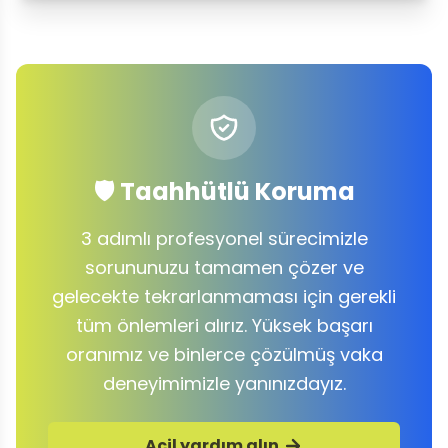
🛡️ Taahhütlü Koruma
3 adımlı profesyonel sürecimizle
sorununuzu tamamen çözer ve
gelecekte tekrarlanmaması için gerekli
tüm önlemleri alırız. Yüksek başarı
oranımız ve binlerce çözülmüş vaka
deneyimimizle yanınızdayız.
Acil yardım alın