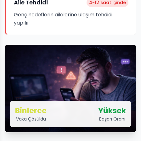
Aile Tehdidi
4-12 saat içinde
Genç hedeflerin ailelerine ulaşım tehdidi
yapılır
Binlerce
Yüksek
Vaka Çözüldü
Başarı Oranı