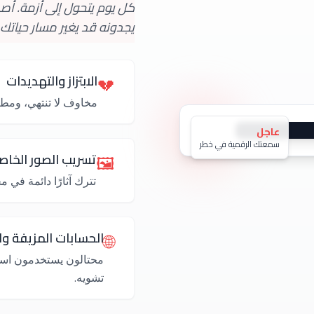
كل يوم يتحول إلى أزمة. أص
يجدونه قد يغير مسار حياتك.
الابتزاز والتهديدات
💔
مخاوف لا تنتهي، وم
عاجل
سمعتك الرقمية في خطر
الكامل
تسريب الصور الخاص
🖼️
تترك آثارًا دائمة في
في خطر
الحسابات المزيفة وال
🌐
محتالون يستخدمون اسم
تشويه.