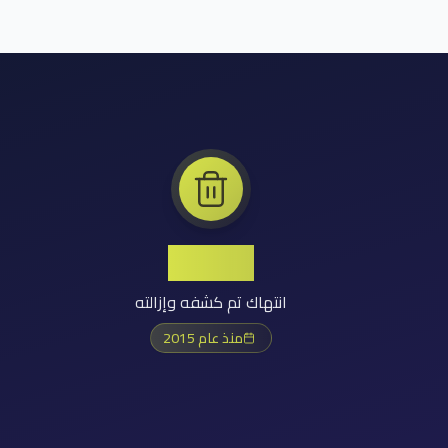
+1.2M
انتهاك تم كشفه وإزالته
منذ عام 2015