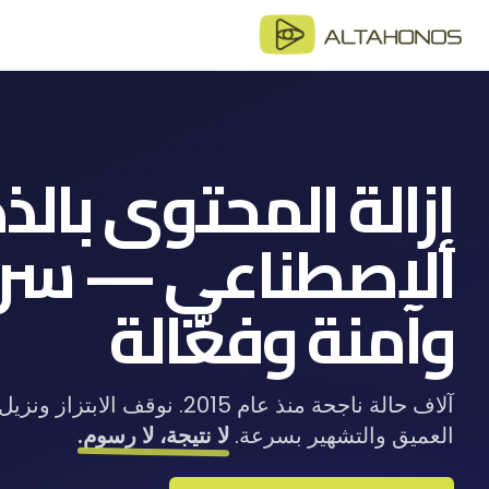
المدونة
أحدث المق
الأدلة
إزالة المحتوى بالذ
أدلة شامل
الاصطناعي — سر
الكتب ال
موارد وأد
وآمنة وفعّالة
آلاف حالة ناجحة منذ عام 2015. نوقف ا
العميق والتشهير بسرعة.
لا نتيجة، لا رسوم.