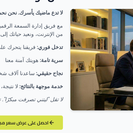
لا تدع ماضيك يأسرك. نحن نح
مع فريق إدارة السمعة الرقمي
من الإنترنت، ونعيد حياتك إلى طبيعتها. نت
تدخل فوري:
فريقنا يتحرك على
سرية تامة:
هويتك آمنة معنا
نجاح حقيقي:
ساعدنا آلاف ش
خدمة موجهة بالنتائج:
لا نتيجة،
لا تقل "ليتني تصرفت مبكرًا".
احصل على عرض سعر مج