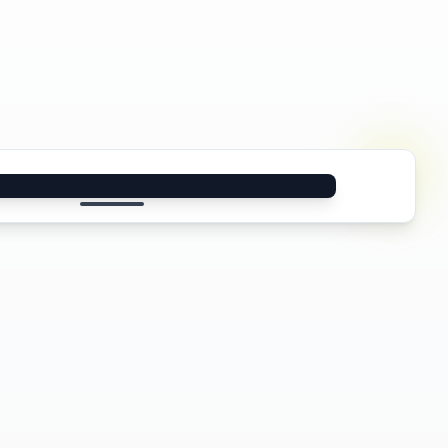
حماية Altahonos
اسمك 
تحت التهديد
خصوصيتك 