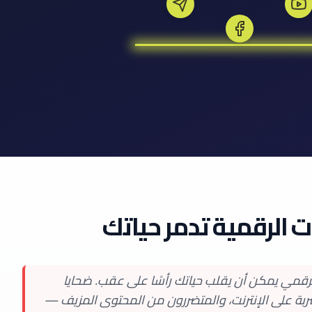
ات الرقمية تدمر حياتك
لرقمي يمكن أن يقلب حياتك رأسًا على عقب. ضحايا
مسربة على الإنترنت، والمتضررون من المحتوى المزيف —