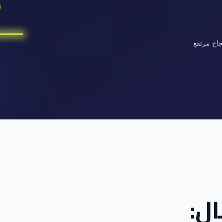
اح مرتفع
ال: