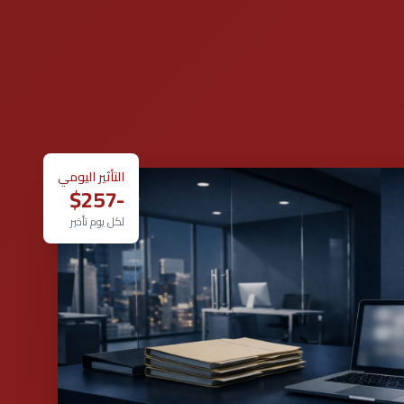
التأثير اليومي
-$257
لكل يوم تأخير