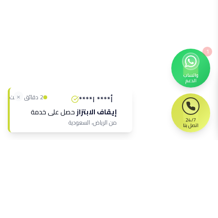
1
واتساب
الدعم
×
2 دقائق مضت
أ**** ا****
إيقاف الابتزاز
حصل على خدمة
24/7
من
الرياض، السعودية
اتصل بنا