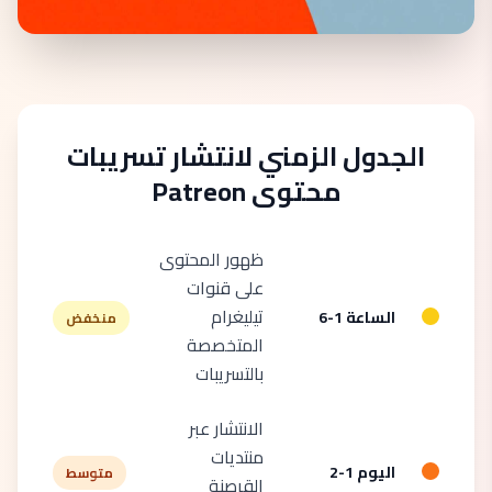
الجدول الزمني لانتشار تسريبات
محتوى Patreon
ظهور المحتوى
على قنوات
تيليغرام
الساعة 1-6
منخفض
المتخصصة
بالتسريبات
الانتشار عبر
منتديات
اليوم 1-2
متوسط
القرصنة