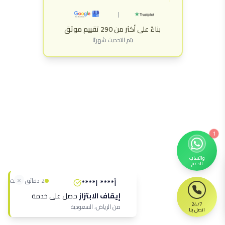
|
بناءً على أكثر من 290 تقييم موثق
يتم التحديث شهريًا
1
واتساب
الدعم
×
2 دقائق مضت
أ**** ا****
إيقاف الابتزاز
حصل على خدمة
24/7
من
الرياض، السعودية
اتصل بنا