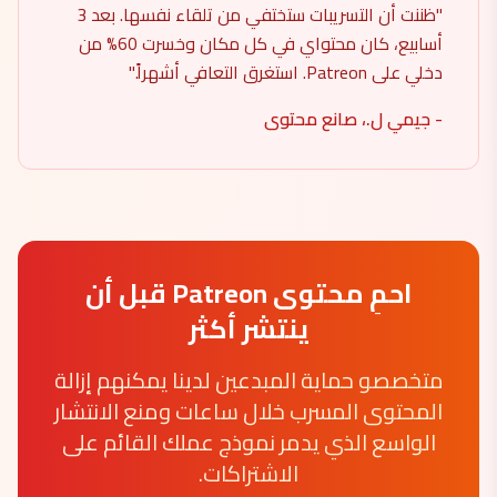
"ظننت أن التسريبات ستختفي من تلقاء نفسها. بعد 3
أسابيع، كان محتواي في كل مكان وخسرت 60% من
دخلي على Patreon. استغرق التعافي أشهراً."
- جيمي ل.، صانع محتوى
احمِ محتوى Patreon قبل أن
ينتشر أكثر
متخصصو حماية المبدعين لدينا يمكنهم إزالة
المحتوى المسرب خلال ساعات ومنع الانتشار
الواسع الذي يدمر نموذج عملك القائم على
الاشتراكات.