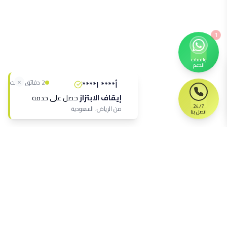
1
واتساب
الدعم
×
2 دقائق مضت
أ**** ا****
إيقاف الابتزاز
حصل على خدمة
24/7
من
الرياض، السعودية
اتصل بنا