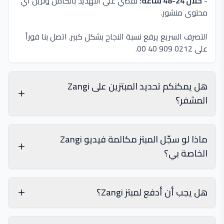
-
خلال 24-48 ساعة:
نقضي على التهديد بالكامل ونزيل أي
محتوى منشور.
التصرف السريع يرفع نسبة النجاح بشكل كبير. اتصل بنا فوراً
على 0212 909 40 00.
هل يمكنكم تحديد المبتزين على Zangi
المشفر؟
ماذا لو سجّل المبتز مكالمة فيديو Zangi
الخاصة بي؟
التحليل الجنائي الرقمي:
تحليل الأنماط السلوكية:
هل يجب أن أدفع لمبتز Zangi؟
التتبع عبر المنصات: