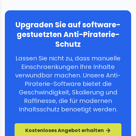
Upgraden Sie auf software-
gestuetzten Anti-Piraterie-
Schutz
Lassen Sie nicht zu, dass manuelle
Einschraenkungen Ihre Inhalte
verwundbar machen. Unsere Anti-
Piraterie-Software bietet die
Geschwindigkeit, Skalierung und
Raffinesse, die für modernen
Inhaltsschutz benoetigt werden.
Kostenloses Angebot erhalten