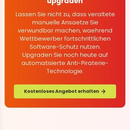
upgraden
Lassen Sie nicht zu, dass veraltete
manuelle Ansaetze Sie
verwundbar machen, waehrend
Wettbewerber fortschrittlichen
Software-Schutz nutzen.
Upgraden Sie noch heute auf
automatisierte Anti-Piraterie-
Technologie.
Kostenloses Angebot erhalten