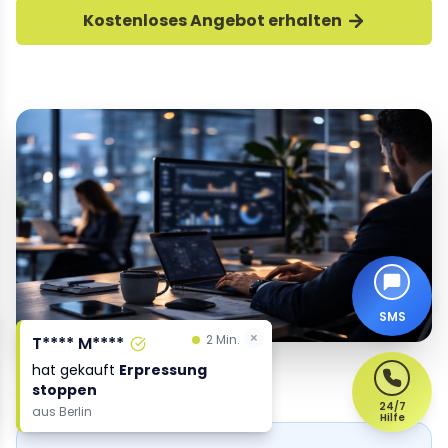
Kostenloses Angebot erhalten
SMS
×
×
2 Min.
2 Min.
T**** M****
T**** M****
hat gekauft
hat gekauft
Erpressung
Erpressung
stoppen
stoppen
24/7
aus
aus
Berlin
Berlin
Hilfe