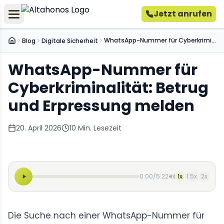
Jetzt anrufen
WhatsApp-Nummer für Cyberkriminalität: Betrug und Erpressung melden
Blog
Digitale Sicherheit
Startseite
WhatsApp-Nummer für
Cyberkriminalität: Betrug
und Erpressung melden
20. April 2026
10
Min. Lesezeit
0:00
/
5:22
1
x
1.5
x
2
x
Die Suche nach einer WhatsApp-Nummer für