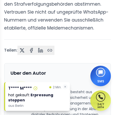
den Strafverfolgungsbehörden abstimmen.
Vertrauen Sie nicht auf ungeprüfte WhatsApp-
Nummern und verwenden Sie ausschließlich
etablierte, offizielle Meldemechanismen.
Teilen:
Uber den Autor
SMS
Altahonos Team
×
×
2 Min.
2 Min.
T**** M****
T**** M****
Das Altahonos-Team besteht aus
hat gekauft
hat gekauft
Erpressung
Erpressung
Spezialisten fur Cybersicherheit und
stoppen
stoppen
Online-Reputationsmanagement mit
24/7
aus
aus
Berlin
Berlin
Hilfe
umfangreicher Erfahrung in der Abwehr
digitaler Bedrohungen und Strategien