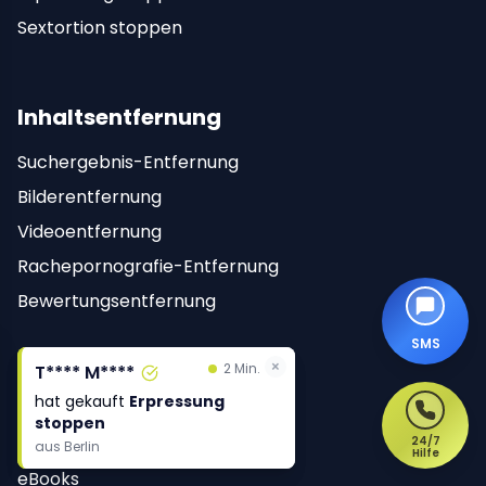
Sextortion stoppen
Inhaltsentfernung
Suchergebnis-Entfernung
Bilderentfernung
Videoentfernung
Rachepornografie-Entfernung
Bewertungsentfernung
SMS
Ressourcen
×
×
2 Min.
2 Min.
T**** M****
T**** M****
hat gekauft
hat gekauft
Erpressung
Erpressung
Blog
stoppen
stoppen
Leitfäden
24/7
aus
aus
Berlin
Berlin
Hilfe
eBooks