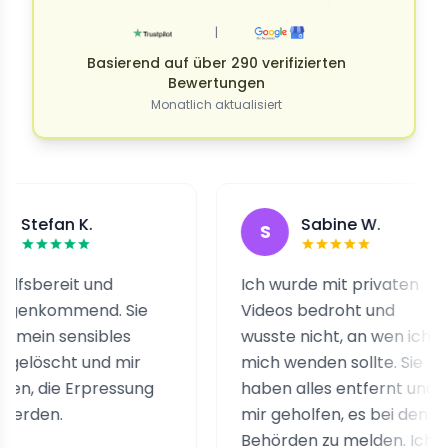
|
Basierend auf über 290 verifizierten
Bewertungen
Monatlich aktualisiert
n K.
Sabine W.
S
it und
Ich wurde mit privaten
mend. Sie
Videos bedroht und
ensibles
wusste nicht, an wen ich
t und mir
mich wenden sollte. Sie
 Erpressung
haben alles entfernt und
mir geholfen, es bei den
Behörden zu melden. Ich