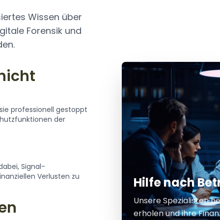
siertes Wissen über
itale Forensik und
den.
nicht
ie professionell gestoppt
chutzfunktionen der
dabei, Signal-
nanziellen Verlusten zu
Hilfe nach B
Unsere Spezialisten h
gen
erholen und ihre Fina