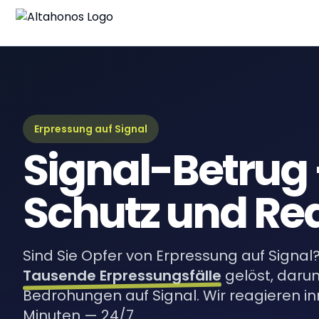
Blo
Neue
Lei
Umfa
Erpressung auf Signal
Signal-Betrug
eBo
Digi
Schutz und Re
Sind Sie Opfer von Erpressung auf Signa
Tausende Erpressungsfälle
gelöst, daru
Bedrohungen auf Signal. Wir reagieren in
Minuten — 24/7.