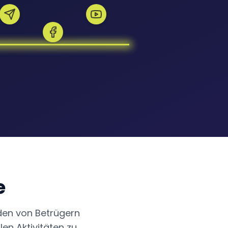
e
den von Betrügern
len Aktivitäten zu