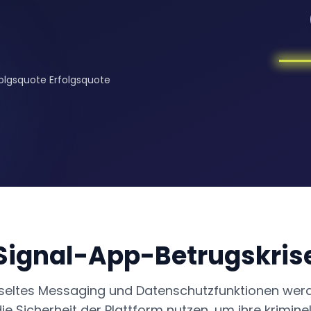
olgsquote Erfolgsquote
Signal-App-Betrugskris
sseltes Messaging und Datenschutzfunktionen wer
ie Sicherheit der Plattform nutzen, um ihre kriminel