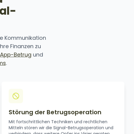
al-
lte Kommunikation
hre Finanzen zu
App-Betrug
und
ms
.
Störung der Betrugsoperation
Mit fortschrittlichen Techniken und rechtlichen
Mitteln stören wir die Signal-Betrugsoperation und
verhindern, dass weitere Opfer ins Visier geraten.