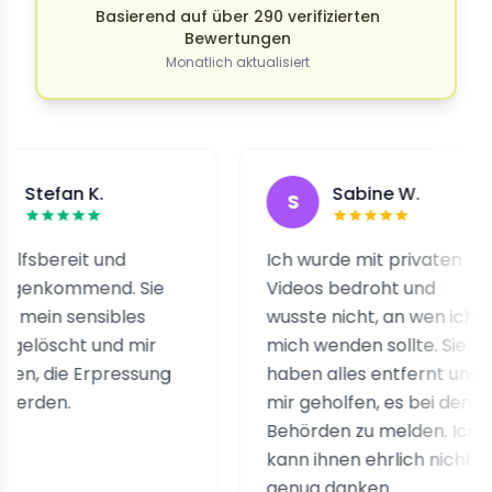
Basierend auf über 290 verifizierten
Bewertungen
Monatlich aktualisiert
an K.
Sabine W.
S
reit und
Ich wurde mit privaten
ommend. Sie
Videos bedroht und
 sensibles
wusste nicht, an wen ich
cht und mir
mich wenden sollte. Sie
ie Erpressung
haben alles entfernt und
n.
mir geholfen, es bei den
Behörden zu melden. Ich
kann ihnen ehrlich nicht
genug danken.