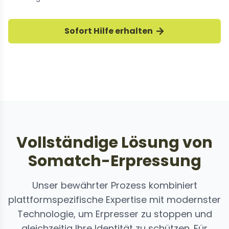
Tausende gelöste Fälle
Sofort Hilfe erhalten
Unsere Experten haben Tausende Somatch-
Erpressungsfälle erfolgreich gestoppt
Vollständige Lösung von
Somatch-Erpressung
Unser bewährter Prozess kombiniert
plattformspezifische Expertise mit modernster
Technologie, um Erpresser zu stoppen und
gleichzeitig Ihre Identität zu schützen. Für