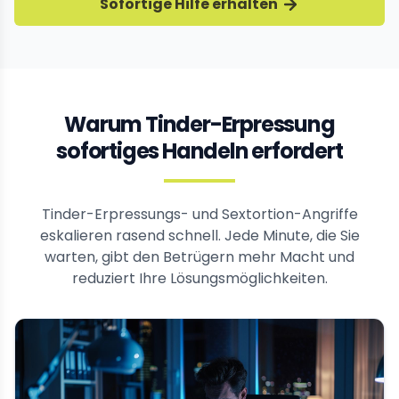
Sofortige Hilfe erhalten
Warum Tinder-Erpressung
sofortiges Handeln erfordert
Tinder-Erpressungs- und Sextortion-Angriffe
eskalieren rasend schnell. Jede Minute, die Sie
warten, gibt den Betrügern mehr Macht und
reduziert Ihre Lösungsmöglichkeiten.