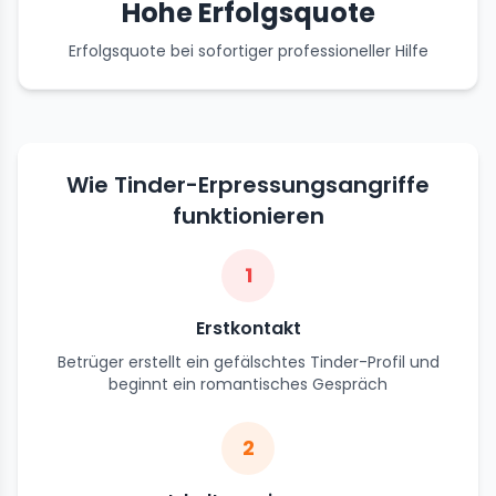
Hohe Erfolgsquote
Erfolgsquote bei sofortiger professioneller Hilfe
Wie Tinder-Erpressungsangriffe
funktionieren
1
Erstkontakt
Betrüger erstellt ein gefälschtes Tinder-Profil und
beginnt ein romantisches Gespräch
2