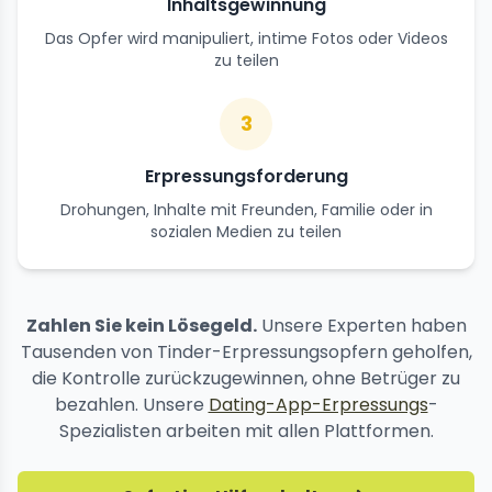
Inhaltsgewinnung
Das Opfer wird manipuliert, intime Fotos oder Videos
zu teilen
3
Erpressungsforderung
Drohungen, Inhalte mit Freunden, Familie oder in
sozialen Medien zu teilen
Zahlen Sie kein Lösegeld.
Unsere Experten haben
Tausenden von Tinder-Erpressungsopfern geholfen,
die Kontrolle zurückzugewinnen, ohne Betrüger zu
bezahlen. Unsere
Dating-App-Erpressungs
-
Spezialisten arbeiten mit allen Plattformen.