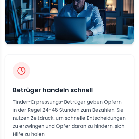
Betrüger handeln schnell
Tinder-Erpressungs-Betrüger geben Opfern
in der Regel 24-48 Stunden zum Bezahlen. Sie
nutzen Zeitdruck, um schnelle Entscheidungen
zu erzwingen und Opfer daran zu hindern, sich
Hilfe zu holen.