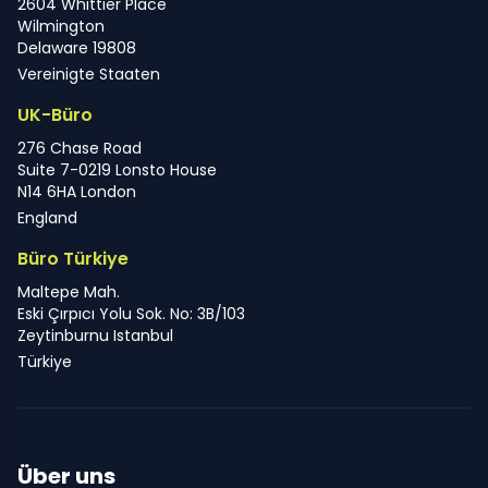
2604 Whittier Place
Wilmington
Delaware 19808
Vereinigte Staaten
UK-Büro
276 Chase Road
Suite 7-0219 Lonsto House
N14 6HA London
England
Büro Türkiye
Maltepe Mah.
Eski Çırpıcı Yolu Sok. No: 3B/103
Zeytinburnu Istanbul
Türkiye
Über uns