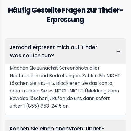
Häufig Gestellte Fragen zur Tinder-
Erpressung
Jemand erpresst mich auf Tinder.
Was soll ich tun?
Machen Sie zunächst Screenshots aller
Nachrichten und Bedrohungen. Zahlen Sie NICHT.
Löschen Sie NICHTS. Blockieren Sie das Konto,
aber melden Sie es NOCH NICHT (Meldung kann
Beweise löschen). Rufen Sie uns dann sofort
unter 1 (855) 853-2415 an.
Können Sie einen anonymen Tinder-