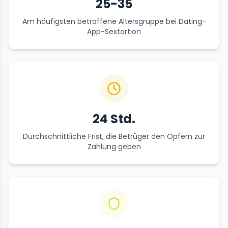
25-35
Am häufigsten betroffene Altersgruppe bei Dating-
App-Sextortion
24 Std.
Durchschnittliche Frist, die Betrüger den Opfern zur
Zahlung geben