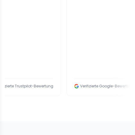
Trustpilot-Bewertung
Verifizierte Google-Bewertung