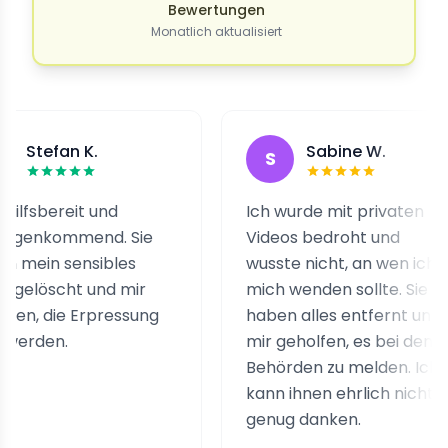
Bewertungen
Monatlich aktualisiert
an K.
Sabine W.
S
reit und
Ich wurde mit privaten
mmend. Sie
Videos bedroht und
sensibles
wusste nicht, an wen ich
ht und mir
mich wenden sollte. Sie
e Erpressung
haben alles entfernt und
.
mir geholfen, es bei den
Behörden zu melden. Ich
kann ihnen ehrlich nicht
genug danken.