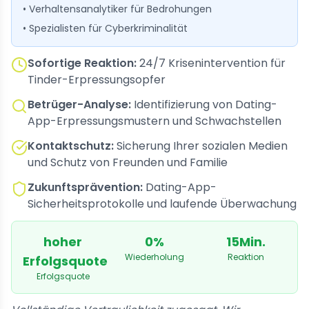
• Verhaltensanalytiker für Bedrohungen
• Spezialisten für Cyberkriminalität
Sofortige Reaktion:
24/7 Krisenintervention für
Tinder-Erpressungsopfer
Betrüger-Analyse:
Identifizierung von Dating-
App-Erpressungsmustern und Schwachstellen
Kontaktschutz:
Sicherung Ihrer sozialen Medien
und Schutz von Freunden und Familie
Zukunftsprävention:
Dating-App-
Sicherheitsprotokolle und laufende Überwachung
hoher
0%
15Min.
Wiederholung
Reaktion
Erfolgsquote
Erfolgsquote