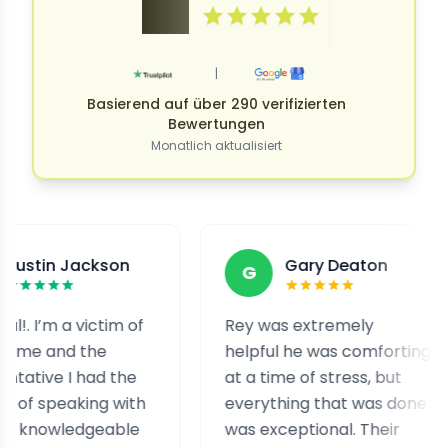
4.9
|
Basierend auf über 290 verifizierten
Bewertungen
Monatlich aktualisiert
Jackson
Gary Deaton
G
a victim of
Rey was extremely
I
d the
helpful he was comforting
a
I had the
at a time of stress, but
s
aking with
everything that was done
h
edgeable
was exceptional. Their
h