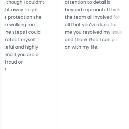
 I couldn’t
attention to detail is
a
y to get
beyond reproach. I think
c
ction she
the team all involved for
r
king me
all that you’ve done for
e
s i could
me you resolved my issue
s
 myself.
and thank God I can get
d highly
on with my life.
ou are a
or