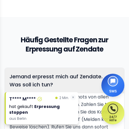
Häufig Gestellte Fragen zur
Erpressung auf Zendate
Jemand erpresst mich auf Zendate.
Was soll ich tun?
SMS
Machen Sie zunächst Screenshots von allen
×
×
2 Min.
2 Min.
T**** M****
T**** M****
Nachrichten und Bedrohungen. Zahlen Sie NICHT.
hat gekauft
hat gekauft
Erpressung
Erpressung
Löschen Sie NICHTS. Blockieren Sie das Konto,
stoppen
stoppen
24/7
aus
aus
Berlin
Berlin
aber melden Sie es noch NICHT (Melden kann
Hilfe
Beweise löschen). Rufen Sie uns dann sofort