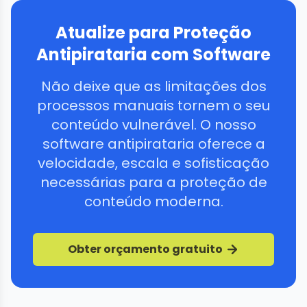
Atualize para Proteção
Antipirataria com Software
Não deixe que as limitações dos
processos manuais tornem o seu
conteúdo vulnerável. O nosso
software antipirataria oferece a
velocidade, escala e sofisticação
necessárias para a proteção de
conteúdo moderna.
Obter orçamento gratuito