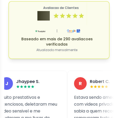
Avaliacao de Clientes
4.9
|
Baseado em mais de 290 avaliacoes
verificadas
Atualizado mensalmente
Jhaypee S.
Robert C.
R
o prestativos e
Estava sendo ameacado
ciosos, deletaram meu
com videos privados e na
o sensivel e me
sabia a quem recorrer. Ele
aram a me livrar da
removeram tudo e me