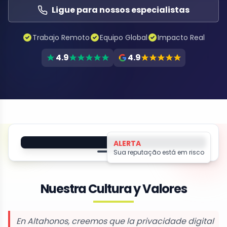
Ligue para nossos especialistas
Trabajo Remoto
Equipo Global
Impacto Real
4.9
4.9
Protegido por Altahonos
ALERTA
Sua reputação está em risco
Seu nome
Nuestra Cultura y Valores
Ameaça de
Conteúdo
Chantagem
Vazado
En Altahonos, creemos que la privacidade digital