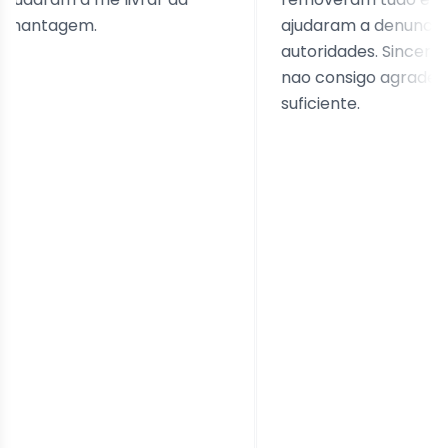
tagem.
ajudaram a denunciar as
autoridades. Sincerament
nao consigo agradecer o
suficiente.