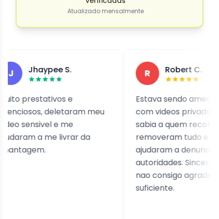
verificadas
Atualizado mensalmente
Jhaypee S.
Robert C.
R
 prestativos e
Estava sendo ameacado
iosos, deletaram meu
com videos privados e nao
 sensivel e me
sabia a quem recorrer. Ele
ram a me livrar da
removeram tudo e me
tagem.
ajudaram a denunciar as
autoridades. Sinceramente
nao consigo agradecer o
suficiente.