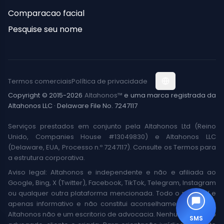
Comparacao facial
Pesquise seu nome
Termos comerciais
Política de privacidade
Copyright © 2015-2026
Altahonos™
e uma marca registrada da
Altahonos LLC · Delaware File No. 7247117
Serviços prestados em conjunto pela Altahonos Ltd (Reino
Unido, Companies House #13049830) e Altahonos LLC
(Delaware, EUA, Processo n.º 7247117). Consulte os Termos para
a estrutura corporativa.
Aviso legal: Altahonos e independente e não e afiliada ao
Google, Bing, X (Twitter), Facebook, TikTok, Telegram, Instagram
ou qualquer outra plataforma mencionada. Todo o material e
apenas informativo e não constitui aconselhamento jurídico;
Altahonos não e um escritorio de advocacia. Nenhuma relacao
SMS