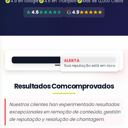
4.9 en Google
4.6 en Trustpilot
Más de 12,000 Casos
4.6
4.9
Protegido por Altahonos
ALERTA
Sua reputação está em risco
Seu nome
Resultados Comcomprovados
Ameaça de
Conteúdo
Chantagem
Vazado
Nuestros clientes han experimentado resultados
excepcionales en remoção de conteúdo, gestión
de reputação y resolução de chantagem.