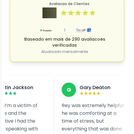
Avaliacao de Clientes
4.9
|
Baseado em mais de 290 avaliacoes
verificadas
Atualizado mensalmente
son
Gary Deaton
G
F
tim of
Rey was extremely helpful
I was 
e
he was comforting at a
extort
 the
time of stress, but
conta
g with
everything that was done
out. G