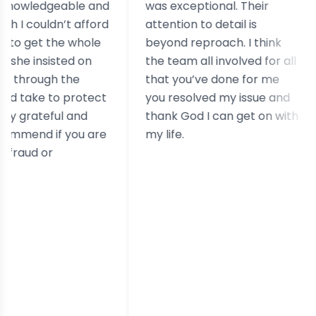
able and
was exceptional. Their
and as
’t afford
attention to detail is
case.
he whole
beyond reproach. I think
really
ted on
the team all involved for all
experi
 the
that you’ve done for me
simila
o protect
you resolved my issue and
l and
thank God I can get on with
 you are
my life.