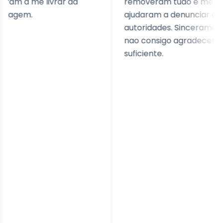
 me livrar da
removeram tudo e me
.
ajudaram a denunciar as
autoridades. Sinceramente,
nao consigo agradecer o
suficiente.