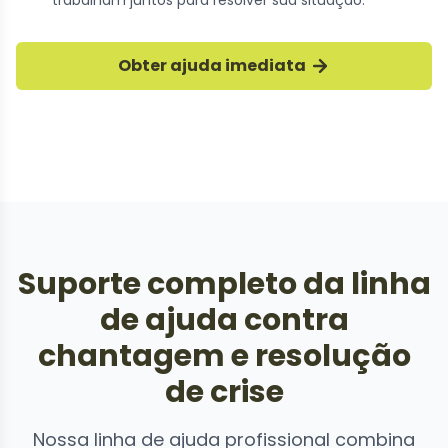
Suporte profissional da linha
trabalham juntos para resolver sua situação.
de ajuda
Obter ajuda imediata
Nossa equipe de crise fornece suporte
imediato e orientação especializada
Suporte completo da linha
de ajuda contra
chantagem e resolução
de crise
Nossa linha de ajuda profissional combina