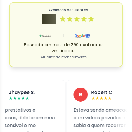
Avaliacao de Clientes
4.9
|
Baseado em mais de 290 avaliacoes
verificadas
Atualizado mensalmente
ypee S.
Robert C.
R
ativos e
Estava sendo ameacado
, deletaram meu
com videos privados e nao
ivel e me
sabia a quem recorrer. Eles