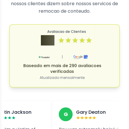
nossos clientes dizem sobre nossos servicos de
remocao de conteudo.
Avaliacao de Clientes
4.9
|
Baseado em mais de 290 avaliacoes
verificadas
Atualizado mensalmente
kson
Gary Deaton
G
F