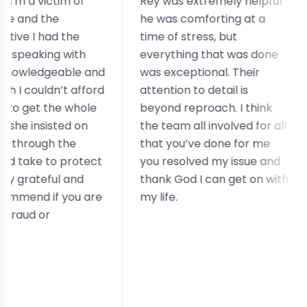
ctim of
Rey was extremely helpful
I was
e
he was comforting at a
extor
d the
time of stress, but
cont
g with
everything that was done
out. 
eable and
was exceptional. Their
and a
n’t afford
attention to detail is
case.
he whole
beyond reproach. I think
reall
sted on
the team all involved for all
exper
 the
that you’ve done for me
simil
o protect
you resolved my issue and
ul and
thank God I can get on with
f you are
my life.