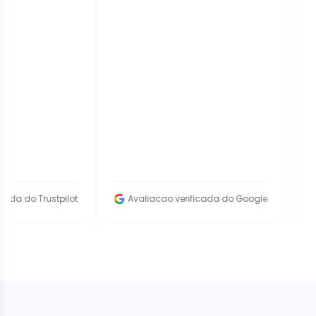
Trustpilot
Avaliacao verificada do Google
Avalia