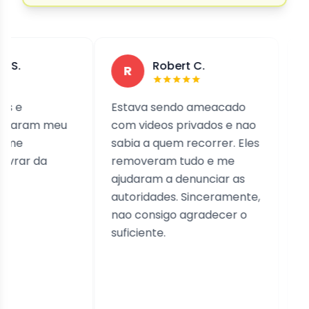
Robert C.
R
U
Estava sendo ameacado
Fui vit
am meu
com videos privados e nao
um gru
sabia a quem recorrer. Eles
apos p
 da
removeram tudo e me
Altahon
ajudaram a denunciar as
contat
autoridades. Sinceramente,
imedia
nao consigo agradecer o
seus s
suficiente.
me gui
minhas
pessoai
e eficaz