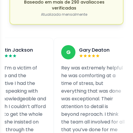
Baseado em mais de 290 avaliacoes
verificadas
Atualizado mensalmente
kson
Gary Deaton
G
F
ctim of
Rey was extremely helpful
I was
e
he was comforting at a
extor
d the
time of stress, but
cont
g with
everything that was done
out. 
eable and
was exceptional. Their
and a
n’t afford
attention to detail is
case.
he whole
beyond reproach. I think
reall
sted on
the team all involved for all
exper
 the
that you’ve done for me
simil