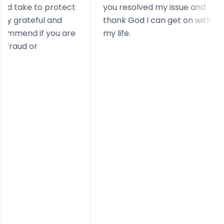
to protect
you resolved my issue and
ul and
thank God I can get on with
f you are
my life.