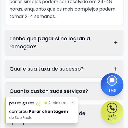
casos simples podem ser resolvido em 24-48
horas, enquanto que os mais complejos podem
tomar 2-4 semanas.
Tenho que pagar si no logran a
remoção?
Qual e sua taxa de sucesso?
Quanto custan suas serviços?
SMS
×
×
2 min atras
2 min atras
P**** S****
P**** S****
comprou
comprou
Parar chantagem
Parar chantagem
Podem remover conteúdo de
24/7
de
de
Sao Paulo
Sao Paulo
Ajuda
qualquer site?