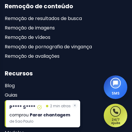
Remoção de conteúdo
Remoção de resultados de busca
Remoção de imagens
Remoção de vídeos
Remoção de pornografia de vingança
Remoção de avaliações
Recursos
Blog
SMS
Guias
eBooks
×
×
2 min atras
2 min atras
P**** S****
P**** S****
Central de ajuda
comprou
comprou
Parar chantagem
Parar chantagem
24/7
de
de
Sao Paulo
Sao Paulo
Casos de sucesso
Ajuda