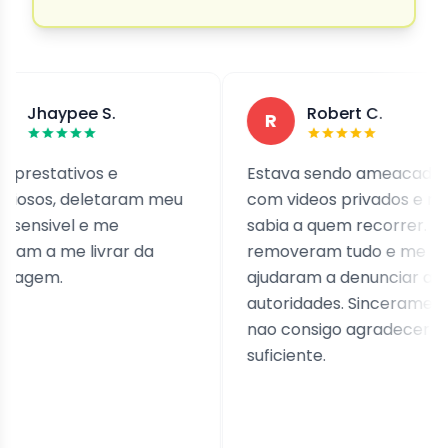
pee S.
Robert C.
R
tivos e
Estava sendo ameacado
 deletaram meu
com videos privados e nao
el e me
sabia a quem recorrer. Eles
e livrar da
removeram tudo e me
ajudaram a denunciar as
autoridades. Sinceramente,
nao consigo agradecer o
suficiente.