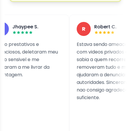
aypee S.
Robert C.
R
stativos e
Estava sendo ameacado
s, deletaram meu
com videos privados e nao
sivel e me
sabia a quem recorrer. Eles
a me livrar da
removeram tudo e me
m.
ajudaram a denunciar as
autoridades. Sinceramente,
nao consigo agradecer o
suficiente.