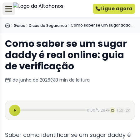
Ligue agora
Como saber se um sugar daddy é real online: guia de verificação
Guias
Dicas de Seguranca
Inicio
Como saber se um sugar
daddy é real online: guia
de verificação
1 de junho de 2026
8
min de leitura
0:00
/
5:29
1
x
1.5
x
2
x
Saber como identificar se um sugar daddy é