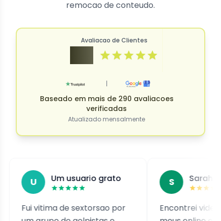
remocao de conteudo.
Avaliacao de Clientes
4.9
|
Baseado em mais de 290 avaliacoes
verificadas
Atualizado mensalmente
Um usuario grato
Sarah J.
U
S
i vitima de sextorsao por
Encontrei videos deepf
 grupo de golpistas e
meus online e fiquei