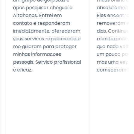
os pesquisar cheguei a
absolutamente apavor
tahonos. Entrei em
Eles encontraram todo
ntato e responderam
removeram em pouco
ediatamente, ofereceram
dias. Continuam
us servicos rapidamente e
monitorando para gara
 guiaram para proteger
que nada volte. Demor
nhas informacoes
um pouco para comeca
ssoais. Servico profissional
mas uma vez que
eficaz.
comecaram foi rapido.