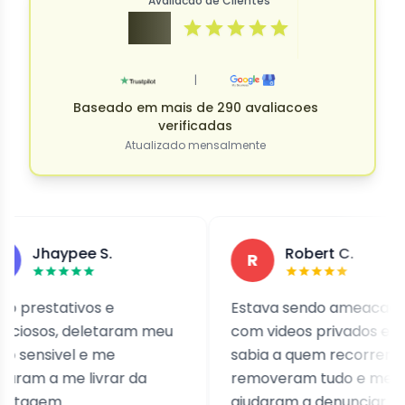
Avaliacao de Clientes
4.9
|
Baseado em mais de 290 avaliacoes
verificadas
Atualizado mensalmente
aypee S.
Robert C.
R
tativos e
Estava sendo ameacado
s, deletaram meu
com videos privados e nao
ivel e me
sabia a quem recorrer. Eles
 me livrar da
removeram tudo e me
m.
ajudaram a denunciar as