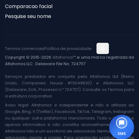
Comparacao facial
Pesquise seu nome
Termos comerciais
Política de privacidade
Copyright © 2015-2026
Altahonos™
e uma marca registrada da
Altahonos LLC · Delaware File No. 7247117
Serviços prestados em conjunto pela Altahonos Ltd (Reino
Unido, Companies House #13049830) e Altahonos LLC
(Delaware, EUA, Processo n.º 7247117). Consulte os Termos para
a estrutura corporativa.
Aviso legal: Altahonos e independente e não e afiliada ao
Google, Bing, X (Twitter), Facebook, TikTok, Telegram, Instagram
ou qualquer outra plataforma mencionada. Todo o material e
apenas informativo e não constitui aconselhamento jurídico;
Altahonos não e um escritorio de advocacia. Nenhuma relacao
SMS
advogado-cliente e criada. Para orientação jurídica, consulte