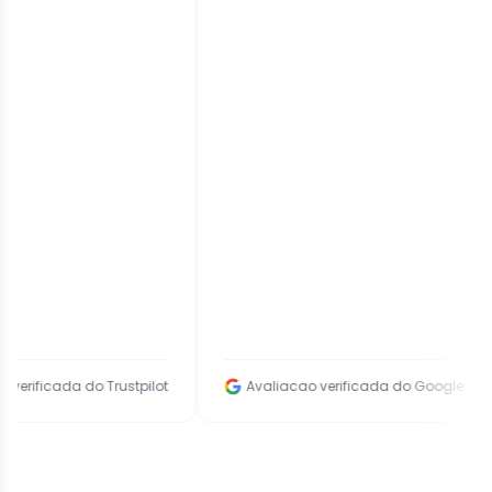
do Trustpilot
Avaliacao verificada do Google
Av