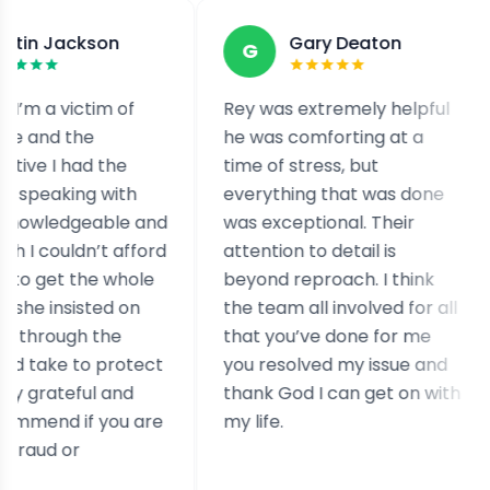
kson
Gary Deaton
G
F
ctim of
Rey was extremely helpful
I wa
he
he was comforting at a
exto
ad the
time of stress, but
cont
ng with
everything that was done
out.
geable and
was exceptional. Their
and 
n’t afford
attention to detail is
case
the whole
beyond reproach. I think
real
sted on
the team all involved for all
expe
h the
that you’ve done for me
simi
to protect
you resolved my issue and
ful and
thank God I can get on with
if you are
my life.