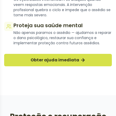
veem respostas emocionais. A intervenção
profissional quebra o ciclo e impede que o assédio se
torne mais severo.
Proteja sua saúde mental
Não apenas paramos o assédio — ajudamos a reparar
Recuperação do
o dano psicológico, restaurar sua confiança e
implementar proteção contra futuros assédios.
Cyberbullying
Nossos especialistas ajudam as vítimas a
Obter ajuda imediata
deter o cyberbullying e se recuperar do
assédio online