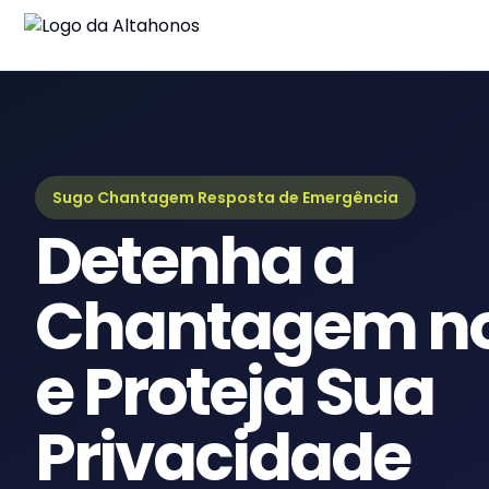
B
Ul
G
Gu
Sugo Chantagem Resposta de Emergência
Detenha a
e
Re
Chantagem no
e Proteja Sua
Privacidade