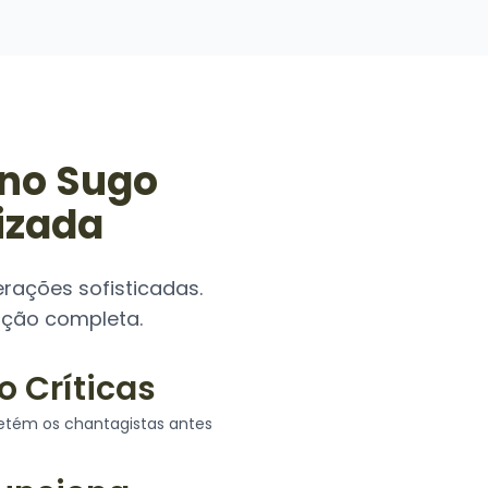
no Sugo
izada
ações sofisticadas.
ução completa.
o Críticas
Milhares de C
detém os chantagistas antes
Nossos especialistas 
chantagem no Sugo