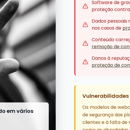
Software de gra
proteção contr
Dados pessoais 
nos casos de
pr
Conteúdo carrega
remoção de con
Danos à reputaç
proteção de con
Vulnerabilidades 
Os modelos de webca
do em vários
de segurança das pla
clientes e à falta 
como as abordadas p