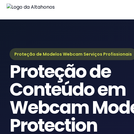
B
Ul
G
Gu
Proteção de Modelos Webcam Serviços Profissionais
Proteção de
e
Re
Conteúdo em
Webcam Mode
Protection