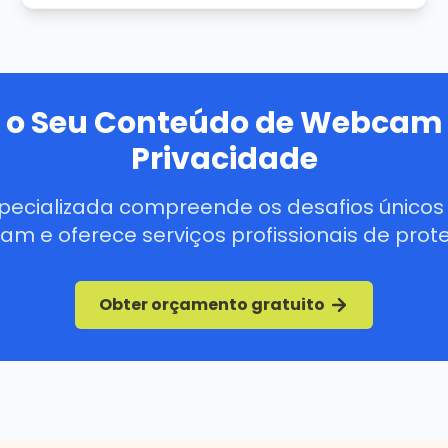
a o Seu Conteúdo de Webcam 
Privacidade
pecializada compreende os desafios únicos
m e oferece serviços profissionais de prot
Obter orçamento gratuito