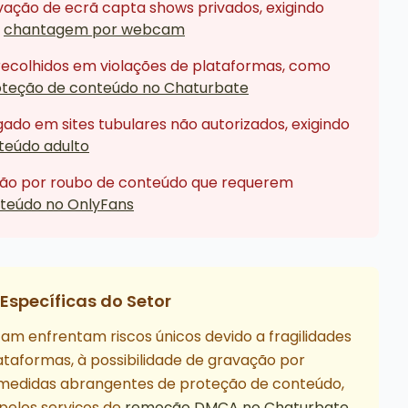
vação de ecrã capta shows privados, exigindo
a
chantagem por webcam
recolhidos em violações de plataformas, como
oteção de conteúdo no Chaturbate
do em sites tubulares não autorizados, exigindo
teúdo adulto
ão por roubo de conteúdo que requerem
teúdo no OnlyFans
Específicas do Setor
m enfrentam riscos únicos devido a fragilidades
taformas, à possibilidade de gravação por
de medidas abrangentes de proteção de conteúdo,
elos serviços de
remoção DMCA no Chaturbate
.