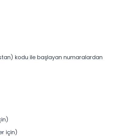
istan) kodu ile başlayan numaralardan
çin)
er için)