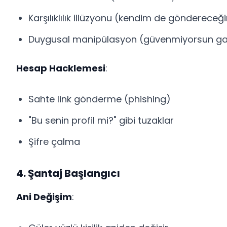
Karşılıklılık illüzyonu (kendim de göndereceğ
Duygusal manipülasyon (güvenmiyorsun ga
Hesap Hacklemesi
:
Sahte link gönderme (phishing)
"Bu senin profil mi?" gibi tuzaklar
Şifre çalma
4. Şantaj Başlangıcı
Ani Değişim
: