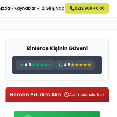
mızda
Kaynaklar
Giriş yap
0212 909 40 00
 Kaldırma
Hakkımızda
temizleyin
Hakkımızda bilgi alın
ma
Altahonos Nedir?
Nasıl çalıştığımızı öğrenin
Binlerce Kişinin Güveni
a
Kariyer
Ekibimize katılın
4.9
4.9
su Kaldırma
Altahonos Yorumları
a
Müşteri yorumları
ma
Hemen Yardım Alın
rı kaldırın
Acil müdahale: 5 dk