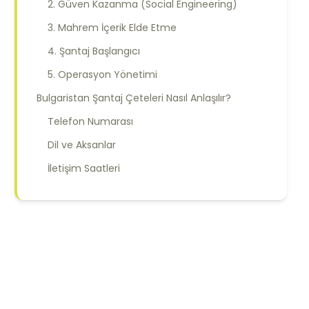
2. Güven Kazanma (Social Engineering)
3. Mahrem İçerik Elde Etme
4. Şantaj Başlangıcı
5. Operasyon Yönetimi
Bulgaristan Şantaj Çeteleri Nasıl Anlaşılır?
Telefon Numarası
Dil ve Aksanlar
İletişim Saatleri
Ödeme Yöntemleri
Profil Özellikleri
Bulgaristan Şantajına Karşı İlk Adımlar
1. Panik Yapmayın ve Ödeme Yapmayın
2. Derhal İletişimi Kesin