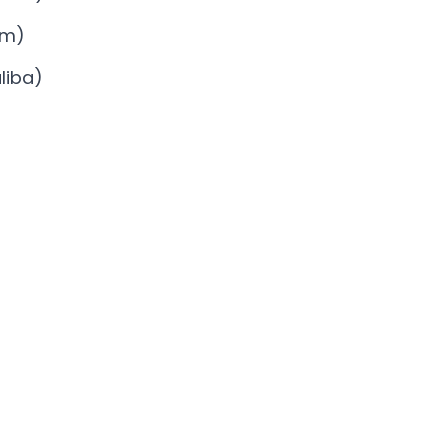
im)
liba)