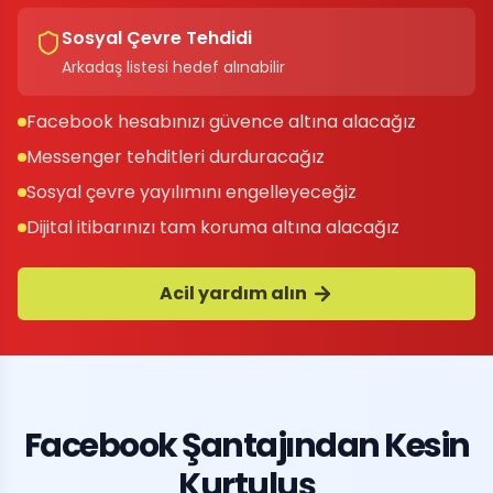
Sosyal Çevre Tehdidi
Arkadaş listesi hedef alınabilir
Facebook hesabınızı güvence altına alacağız
Messenger tehditleri durduracağız
Sosyal çevre yayılımını engelleyeceğiz
Dijital itibarınızı tam koruma altına alacağız
Acil yardım alın
Facebook Şantajından Kesin
Kurtuluş