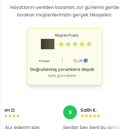
Hayatlarını yeniden kazanan, zor günlerini geride
bırakan müşterilerimizin gerçek hikayeleri.
Müşteri Puanı
4.9
|
Doğrulanmış yorumlara dayalı
Aylık güncellenir
Salih K.
S
erim size
Serdar bey beni bu şantaj
T