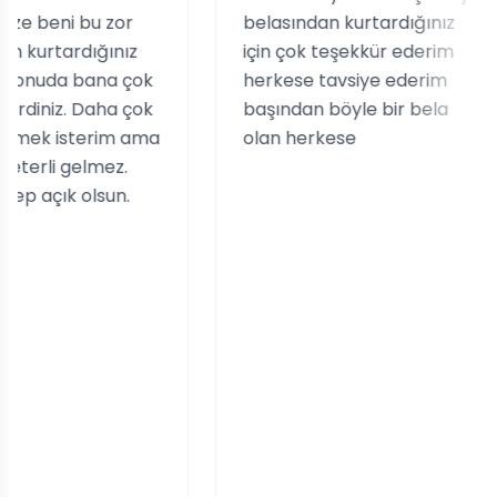
i bu zor
belasından kurtardığınız
n
rdığınız
için çok teşekkür ederim
k
a bana çok
herkese tavsiye ederim
çı
. Daha çok
başından böyle bir bela
t
sterim ama
olan herkese
s
gelmez.
S
 olsun.
A
t
o
y
i