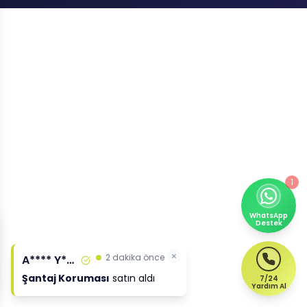
1
WhatsApp
Destek
×
2 dakika önce
A**** Y****
Şantaj Koruması
satın aldı
7/24
Yardım Al