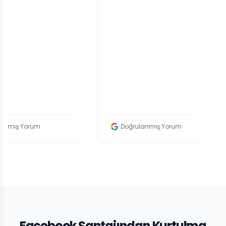
rum
Doğrulanmış Yorum
Facebook Şantajından Kurtulma