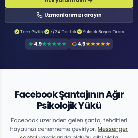
Acil yardım alın
Uzmanlarımızı arayın
Tam Gizlilik
7/24 Destek
Yüksek Başarı Oranı
4.9
4.9
Facebook Şantajının Ağır
Psikolojik Yükü
Facebook üzerinden gelen şantaj tehditleri
hayatınızı cehenneme çeviriyor.
Messenger
şantaj
vakalarında olduğu gibi Meta