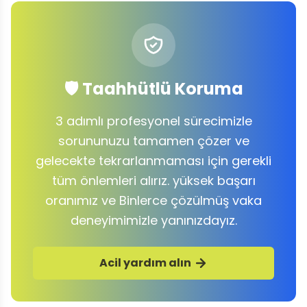
🛡️ Taahhütlü Koruma
3 adımlı profesyonel sürecimizle
sorununuzu tamamen çözer ve
gelecekte tekrarlanmaması için gerekli
tüm önlemleri alırız. yüksek başarı
oranımız ve Binlerce çözülmüş vaka
deneyimimizle yanınızdayız.
Acil yardım alın