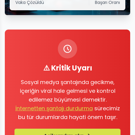
Vaka Çözüldü
Başarı Oranı
⚠️ Kritik Uyarı
Sosyal medya şantajında gecikme,
içeriğin viral hale gelmesi ve kontrol
edilemez büyümesi demektir.
İnternetten şantajı durdurma
sürecimiz
bu tür durumlarda hayati önem taşır.