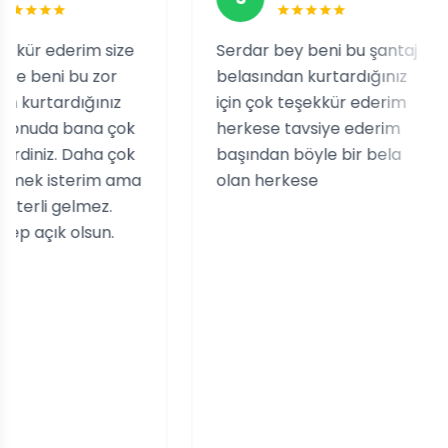
im size
Serdar bey beni bu şantaj
Tats
u zor
belasından kurtardığınız
ne 
ğınız
için çok teşekkür ederim
kar
ana çok
herkese tavsiye ederim
çıkt
aha çok
başından böyle bir bela
tehl
erim ama
olan herkese
saye
lmez.
Süre
lsun.
Aklı
takı
old
yard
için