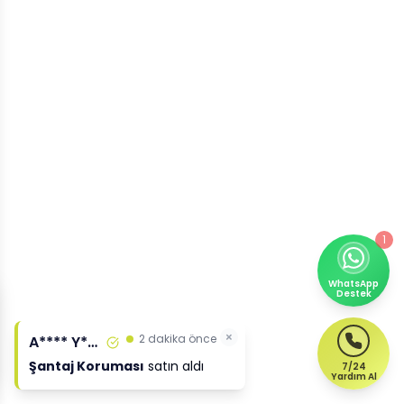
1
WhatsApp
Destek
×
2 dakika önce
A**** Y****
Şantaj Koruması
satın aldı
7/24
Yardım Al