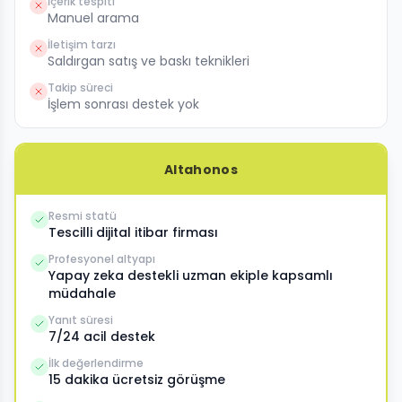
İçerik tespiti
Manuel arama
İletişim tarzı
Saldırgan satış ve baskı teknikleri
Takip süreci
İşlem sonrası destek yok
Altahonos
Resmi statü
Tescilli dijital itibar firması
Profesyonel altyapı
Yapay zeka destekli uzman ekiple kapsamlı
müdahale
Yanıt süresi
7/24 acil destek
İlk değerlendirme
15 dakika ücretsiz görüşme