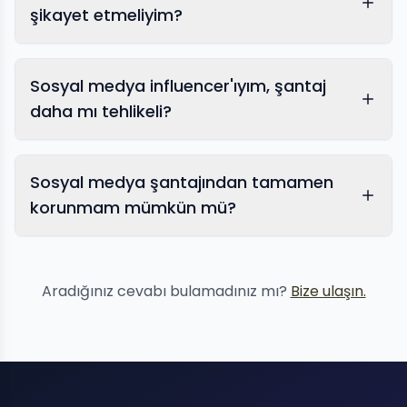
şikayet etmeliyim?
Sosyal medya influencer'ıyım, şantaj
daha mı tehlikeli?
Cinsel şantajı durdurma
Sosyal medya şantajından tamamen
korunmam mümkün mü?
Aradığınız cevabı bulamadınız mı?
Bize ulaşın.
Şantaja uğruyorum