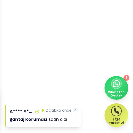
1
WhatsApp
Destek
×
2 dakika önce
A**** Y****
Şantaj Koruması
satın aldı
7/24
Yardım Al