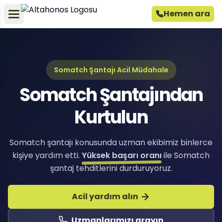
Hemen ara
Somatch Şantajı Acil Müdahale
Somatch Şantajından
Kurtulun
Somatch şantajı konusunda uzman ekibimiz binlerce
kişiye yardım etti.
Yüksek başarı oranı
ile Somatch
şantaj tehditlerini durduruyoruz.
Acil yardım alın
Uzmanlarımızı arayın