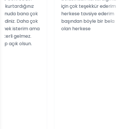
dığınız
için çok teşekkür ederim
ka
 bana çok
herkese tavsiye ederim
çık
 Daha çok
başından böyle bir bela
te
terim ama
olan herkese
sa
elmez.
Sü
olsun.
Ak
ta
ol
ya
iç