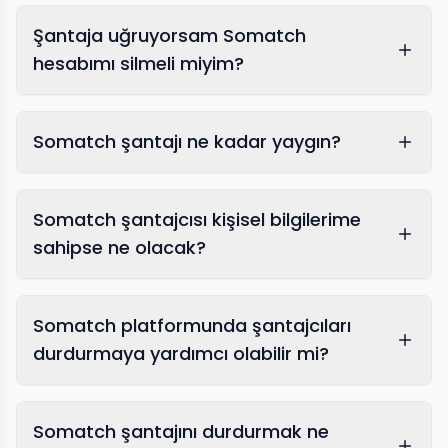
Şantaja uğruyorsam Somatch
cinsel şantaj önleme
hesabımı silmeli miyim?
uzmanlarımız
Somatch şantajı ne kadar yaygın?
uzman
müdahale ekibimiz
Somatch şantajcısı kişisel bilgilerime
sahipse ne olacak?
Somatch platformunda şantajcıları
durdurmaya yardımcı olabilir mi?
Somatch şantajını durdurmak ne