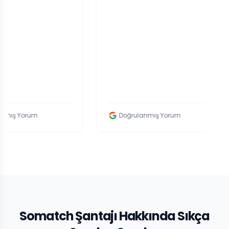
um
Doğrulanmış Yorum
Somatch Şantajı Hakkında Sıkça