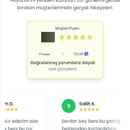
Hayatlarını yeniden kazanan, zor günlerini geride
bırakan müşterilerimizin gerçek hikayeleri.
Müşteri Puanı
4.9
|
Doğrulanmış yorumlara dayalı
Aylık güncellenir
Salih K.
S
rim size
Serdar bey beni bu şantaj
Ta
 bu zor
belasından kurtardığınız
ne