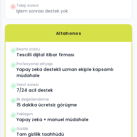
Takip süreci
İşlem sonrası destek yok
Altahonos
Resmi statü
Tescilli dijital itibar firması
Profesyonel altyapı
Yapay zeka destekli uzman ekiple kapsamlı
müdahale
Yanıt süresi
7/24 acil destek
İlk değerlendirme
15 dakika ücretsiz görüşme
Yaklaşım
Yapay zeka + manuel müdahale
Gizlilik
Tam gizlilik taahhüdü