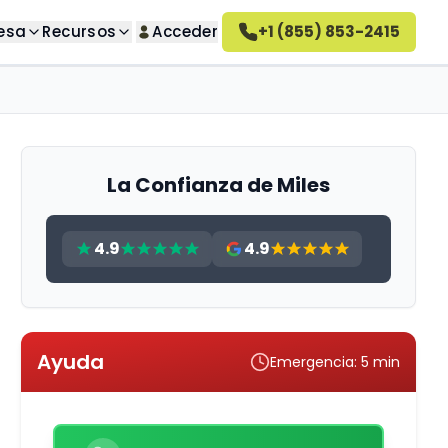
esa
Recursos
Acceder
+1 (855) 853-2415
úsqueda
Sobre nosotros
guntas
o deseados
Conozca nuestra empresa
Cómo funciona Altahonos
 deseadas
Conozca cómo trabajamos
La Confianza de Miles
Empleo
seados
Únase a nuestro equipo
4.9
4.9
ativa
Reseñas de Altahonos
ivado
Vea lo que dicen nuestros
clientes
Ayuda
deseadas
Emergencia: 5 min