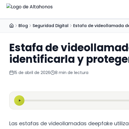
Blo
Blog
Seguridad Digital
Estafa de videollamada de
Inicio
Últim
Guí
Estafa de videollama
Guía
identificarla y protege
eBo
Recur
15 de abril de 2026
8
min de lectura
Las estafas de videollamadas deepfake utilizan 