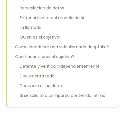
Recopilacion de datos
Entrenamiento del modelo de IA
La llamada
Quien es el objetivo?
Como identificar una videollamada deepfake?
Que hacer si eres el objetivo?
Detente y verifica independientemente
Documenta todo
Denuncia el incidente
Si se solicito o compartio contenido intimo
Como protegerte de las estafas de
videollamadas deepfake
Reduce tu huella digital publica