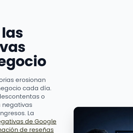
las
ivas
egocio
torias erosionan
negocio cada día.
descontentas o
s negativas
ingresos. La
egativas de Google
nación de reseñas