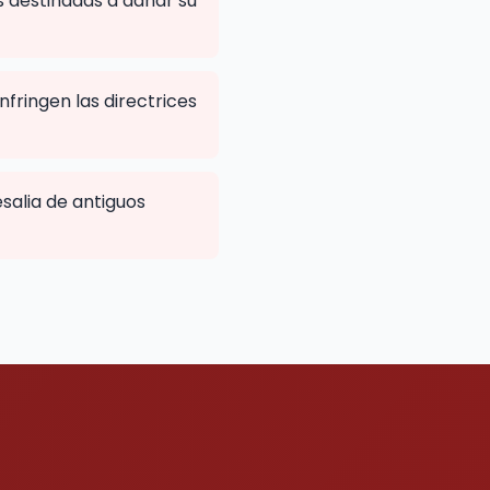
 destinadas a dañar su
fringen las directrices
salia de antiguos