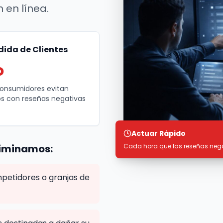
 en línea.
dida de Clientes
o
consumidores evitan
s con reseñas negativas
Actuar Rápido
Cada hora que las reseñas nega
liminamos:
petidores o granjas de