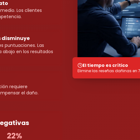
ato
medio. Los clientes
mpetencia.
s disminuye
es puntuaciones. Las
 abajo en los resultados
El tiempo es crítico
Elimine las reseñas dañinas en 
ción requiere
ompensar el daño.
negativas
22%