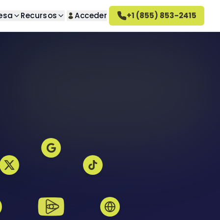
esa
Recursos
Acceder
+1 (855) 853-2415
úsqueda
Sobre nosotros
guntas
o deseados
Conozca nuestra empresa
Cómo funciona Altahonos
 deseadas
Conozca cómo trabajamos
Empleo
seados
Únase a nuestro equipo
ativa
Reseñas de Altahonos
ivado
Vea lo que dicen nuestros
clientes
deseadas