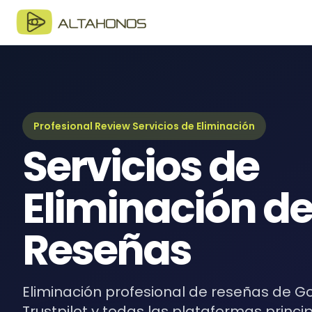
Blo
Últim
Guí
Guía
Profesional Review Servicios de Eliminación
Servicios de
eBo
Recur
Eliminación d
Reseñas
Eliminación profesional de reseñas de Go
Trustpilot y todas las plataformas princi