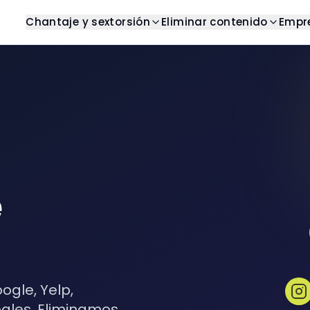
Chantaje y sextorsión
Eliminar contenido
Empr
g
Detener chantaje
Centro de ayuda
Resultados de b
os artículos y análisis
Obtener ayuda con chantaje
Encuentre respuestas a pre
Eliminar resultados n
frecuentes
as
Detener sextorsión
Imágenes
Casos de éxito
s completas
Obtener ayuda con
Eliminar imágenes no
sextorsión
Ejemplos del mundo real
oks
Videos
Plantillas
sos y guías digitales
Eliminar videos no de
Plantillas listas para usar
e
Pornografía veng
Eliminar contenido pr
Reseñas
Eliminar reseñas no 
ogle, Yelp,
pales. Eliminamos