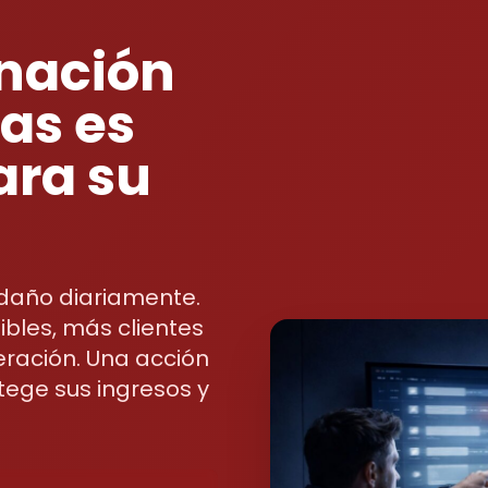
inación
as es
ara su
 daño diariamente.
bles, más clientes
peración. Una acción
tege sus ingresos y