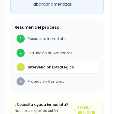
abordar amenazas
Resumen del proceso:
Respuesta Inmediata
1
Evaluación de Amenazas
2
Intervención Estratégica
3
Protección Continua
4
¿Necesita ayuda inmediata?
1 (855)
Nuestros expertos están
853-2415