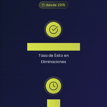
desde 2015
Alta Tasa de Éxito
Tasa de Éxito en
Eliminaciones
24/7