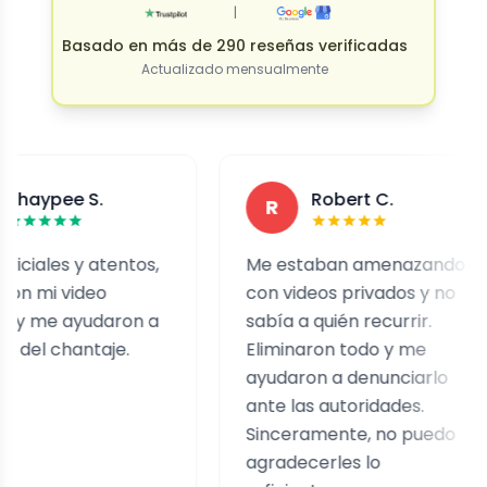
|
Basado en más de 290 reseñas verificadas
Actualizado mensualmente
e S.
Robert C.
R
 y atentos,
Me estaban amenazando
F
ideo
con videos privados y no
u
ayudaron a
sabía a quién recurrir.
d
antaje.
Eliminaron todo y me
A
ayudaron a denunciarlo
r
ante las autoridades.
o
Sinceramente, no puedo
r
agradecerles lo
p