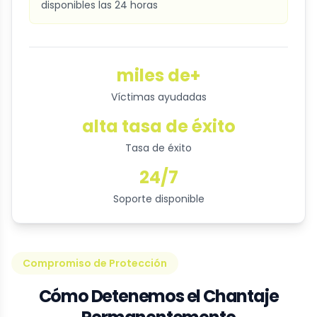
disponibles las 24 horas
miles de+
Víctimas ayudadas
alta tasa de éxito
Tasa de éxito
24/7
Soporte disponible
Compromiso de Protección
Cómo Detenemos el Chantaje