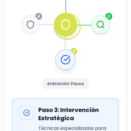
4
2
3
Animación
Pausa
Paso
3
:
Intervención
Estratégica
Técnicas especializadas para