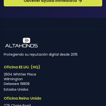
Obtener ayuda inmediata
Protegiendo su reputación digital desde 2015
Oficina EE.UU. (HQ)
2604 Whittier Place
Wilmington
Delaware 19808
Estados Unidos
Oficina Reino Unido
276 Chase Road