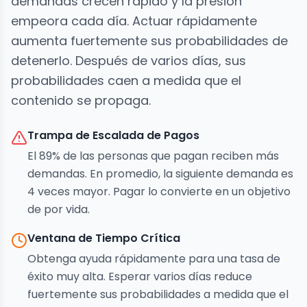
demandas crecen rápido y la presión
empeora cada día. Actuar rápidamente
aumenta fuertemente sus probabilidades de
detenerlo. Después de varios días, sus
probabilidades caen a medida que el
contenido se propaga.
Trampa de Escalada de Pagos
El 89% de las personas que pagan reciben más
demandas. En promedio, la siguiente demanda es
4 veces mayor. Pagar lo convierte en un objetivo
de por vida.
Ventana de Tiempo Crítica
Obtenga ayuda rápidamente para una tasa de
éxito muy alta. Esperar varios días reduce
fuertemente sus probabilidades a medida que el