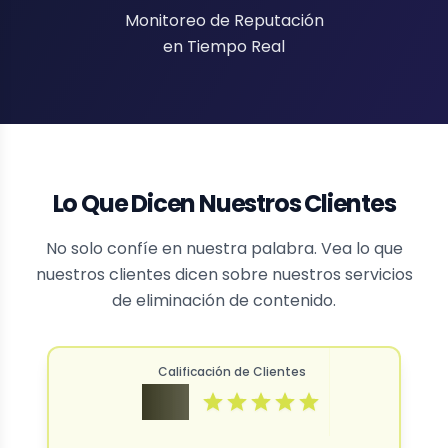
Monitoreo de Reputación
en Tiempo Real
Lo Que Dicen Nuestros Clientes
No solo confíe en nuestra palabra. Vea lo que
nuestros clientes dicen sobre nuestros servicios
de eliminación de contenido.
Calificación de Clientes
4.9