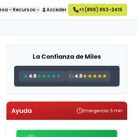
esa
Recursos
Acceder
+1 (855) 853-2415
úsqueda
Sobre nosotros
guntas
o deseados
Conozca nuestra empresa
Cómo funciona Altahonos
 deseadas
Conozca cómo trabajamos
La Confianza de Miles
Empleo
seados
Únase a nuestro equipo
4.6
4.9
ativa
Reseñas de Altahonos
ivado
Vea lo que dicen nuestros
clientes
Ayuda
deseadas
Emergencia: 5 min