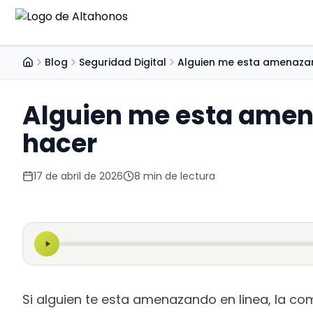
Blo
Blog
Seguridad Digital
Alguien me esta amenazan
Inicio
Últim
Guí
Alguien me esta amen
Guía
hacer
eBo
Recur
17 de abril de 2026
8
min de lectura
Si alguien te esta amenazando en linea, la c