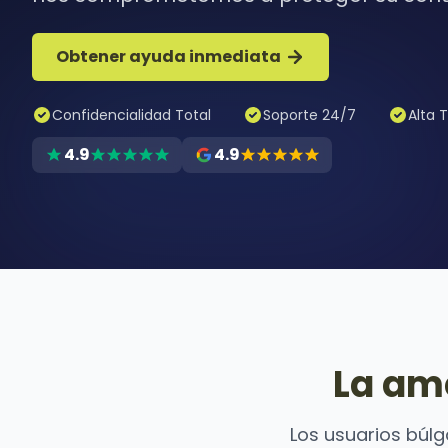
Obtener ayuda inmediata
Confidencialidad Total
Soporte 24/7
Alta 
4.9
4.9
La am
Los usuarios búl