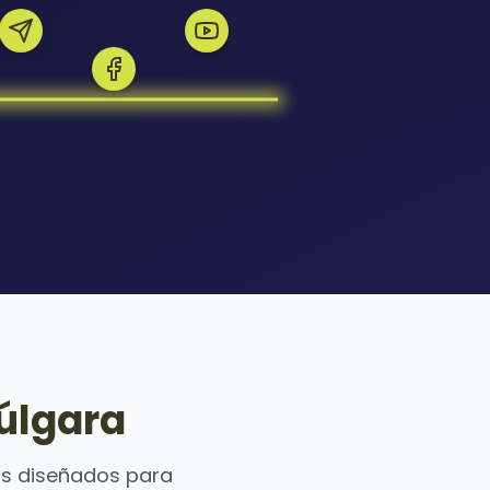
úlgara
os diseñados para