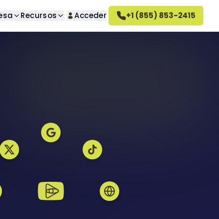
esa
Recursos
Acceder
+1 (855) 853-2415
úsqueda
Sobre nosotros
guntas
o deseados
Conozca nuestra empresa
Cómo funciona Altahonos
 deseadas
Conozca cómo trabajamos
Empleo
seados
Únase a nuestro equipo
ativa
Reseñas de Altahonos
ivado
Vea lo que dicen nuestros
clientes
deseadas