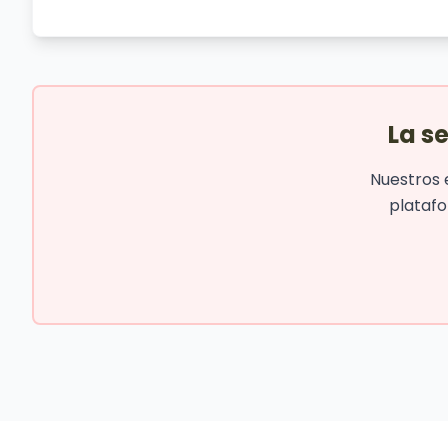
La s
Nuestros 
plataf