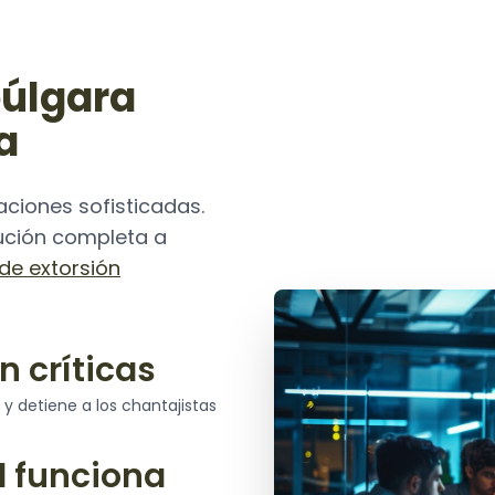
búlgara
a
ciones sofisticadas.
lución completa a
de extorsión
n críticas
y detiene a los chantajistas
l funciona