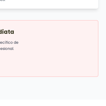
diata
ecífico de
sional.