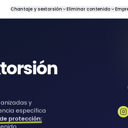
Chantaje y sextorsión
Eliminar contenido
Empr
g
Detener chantaje
Centro de ayuda
Resultados de b
os artículos y análisis
Obtener ayuda con chantaje
Encuentre respuestas a pre
Eliminar resultados n
frecuentes
as
Detener sextorsión
Imágenes
Casos de éxito
s completas
Obtener ayuda con
Eliminar imágenes no
sextorsión
Ejemplos del mundo real
torsión
oks
Videos
Plantillas
sos y guías digitales
Eliminar videos no de
Plantillas listas para usar
Pornografía veng
Eliminar contenido pr
Reseñas
ganizadas y
Eliminar reseñas no 
encia específica
e protección:
enido.