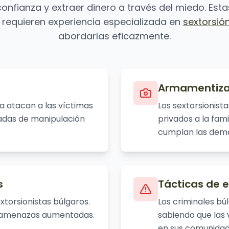
 confianza y extraer dinero a través del miedo. Es
 requieren experiencia especializada en
sextorsió
abordarlas eficazmente.
Armamentizac
ra atacan a las víctimas
Los sextorsionis
cadas de manipulación
privados a la fam
cumplan las dem
s
Tácticas de e
extorsionistas búlgaros.
Los criminales bú
 amenazas aumentadas.
sabiendo que las
en sus comunidad