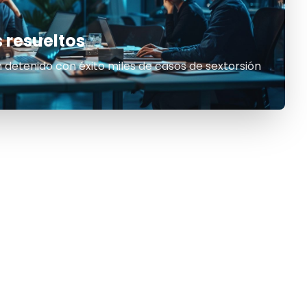
 resueltos
 detenido con éxito miles de casos de sextorsión