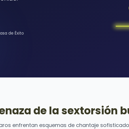
Tasa de Éxito
enaza de la sextorsión b
garos enfrentan esquemas de chantaje sofisticad