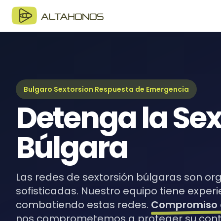
Blo
Últim
Guí
Guía
Bulgaro Sextorsion Respuesta de Emergencia
Detenga la Sex
eBo
Recur
Búlgara
Las redes de sextorsión búlgaras son or
sofisticadas. Nuestro equipo tiene experi
combatiendo estas redes.
Compromiso d
nos comprometemos a proteger su cont