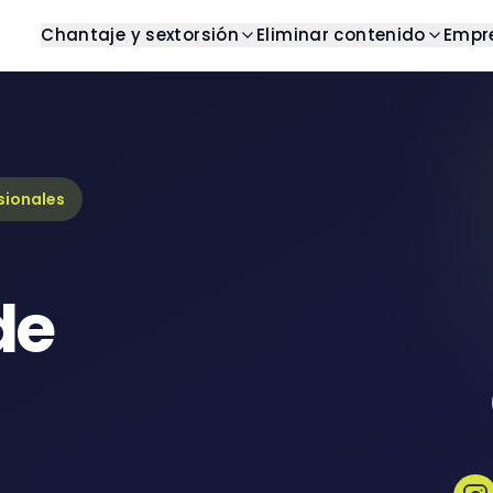
Chantaje y sextorsión
Eliminar contenido
Empr
g
Detener chantaje
Centro de ayuda
Resultados de b
os artículos y análisis
Obtener ayuda con chantaje
Encuentre respuestas a pre
Eliminar resultados n
frecuentes
as
Detener sextorsión
Imágenes
Casos de éxito
s completas
Obtener ayuda con
Eliminar imágenes no
sionales
sextorsión
Ejemplos del mundo real
oks
Videos
Plantillas
sos y guías digitales
Eliminar videos no de
Plantillas listas para usar
de
Pornografía veng
Eliminar contenido pr
Reseñas
Eliminar reseñas no 