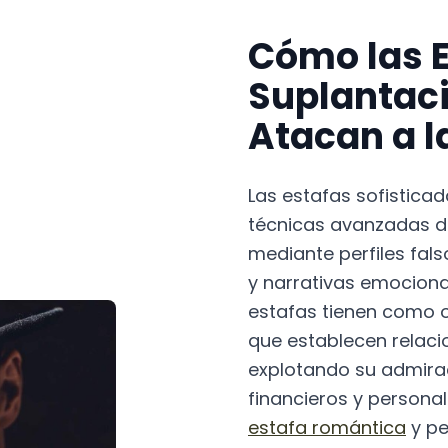
Cómo las E
Suplantac
Atacan a l
Las estafas sofistica
técnicas avanzadas de
mediante perfiles fal
y narrativas emocion
estafas tienen como o
que establecen relaci
explotando su admirac
financieros y persona
estafa romántica
y pe