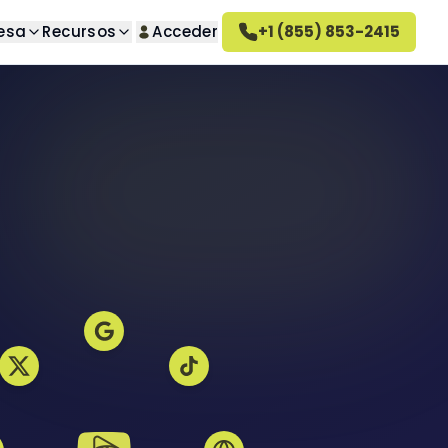
esa
Recursos
Acceder
+1 (855) 853-2415
úsqueda
Sobre nosotros
guntas
o deseados
Conozca nuestra empresa
Cómo funciona Altahonos
 deseadas
Conozca cómo trabajamos
Empleo
seados
Únase a nuestro equipo
ativa
Reseñas de Altahonos
ivado
Vea lo que dicen nuestros
clientes
deseadas