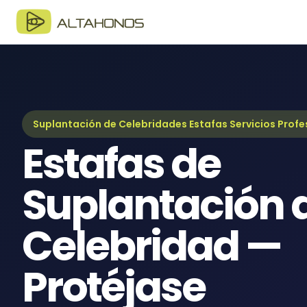
Blo
Últim
Guí
Guía
Suplantación de Celebridades Estafas Servicios Profe
Estafas de
eBo
Recur
Suplantación 
Celebridad —
Protéjase