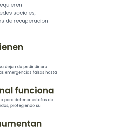
requieren
edes sociales,
os de recuperacion
tienen
Recuperacion 
Nuestros expertos ayu
a dejan de pedir dinero
suplantacion de celeb
as emergencias falsas hasta
nal funciona
ito para detener estafas de
idos, protegiendo su
 aumentan