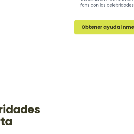
fans con las celebridades
Obtener ayuda inm
ridades
rta