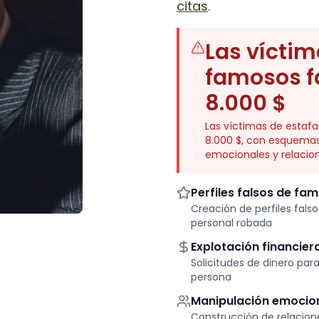
citas
.
Las víctim
famosos f
8.000 $
Las víctimas de estaf
8.000 $, con esquemas
emocionales y relacion
Perfiles falsos de fa
Creación de perfiles fals
personal robada
Explotación financier
Solicitudes de dinero par
persona
Manipulación emocio
Construcción de relacione