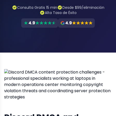
Consulta Gratis 15 min
Desde $99/eliminación
Alta Tasa de Éxito
4.9
4.9