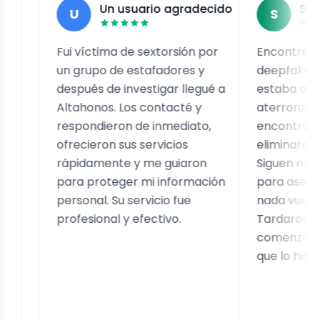
Un usuario agradecido
Sarah J.
U
S
Fui víctima de sextorsión por
Encontré videos
un grupo de estafadores y
deepfake míos en
después de investigar llegué a
estaba absoluta
Altahonos. Los contacté y
aterrorizada. Los
respondieron de inmediato,
encontraron todo
ofrecieron sus servicios
eliminaron en poc
rápidamente y me guiaron
Siguen monitore
para proteger mi información
para asegurarse 
personal. Su servicio fue
nada vuelva a ap
profesional y efectivo.
Tardaron un poc
comenzar, pero u
que lo hicieron fu