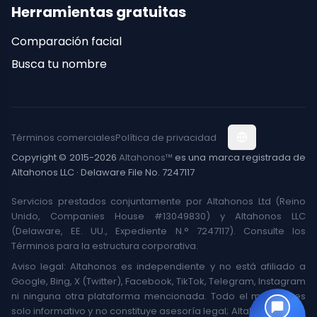
Herramientas gratuitas
Comparación facial
Busca tu nombre
Términos comerciales
Política de privacidad
Copyright © 2015-2026
Altahonos™
es una marca registrada de
Altahonos LLC · Delaware File No. 7247117
Servicios prestados conjuntamente por Altahonos Ltd (Reino
Unido, Companies House #13049830) y Altahonos LLC
(Delaware, EE. UU., Expediente N.° 7247117). Consulte los
Términos para la estructura corporativa.
Aviso legal: Altahonos es independiente y no está afiliado a
Google, Bing, X (Twitter), Facebook, TikTok, Telegram, Instagram
ni ninguna otra plataforma mencionada. Todo el material es
solo informativo y no constituye asesoría legal; Altahonos no es