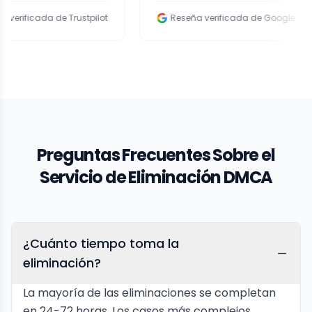
 de Trustpilot
Reseña verificada de Google
Preguntas Frecuentes Sobre el
Servicio de Eliminación DMCA
¿Cuánto tiempo toma la
eliminación?
La mayoría de las eliminaciones se completan
en 24-72 horas. Los casos más complejos