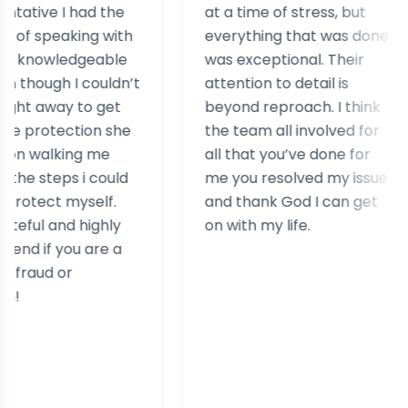
I had the
at a time of stress, but
s
aking with
everything that was done
h
edgeable
was exceptional. Their
h
 I couldn’t
attention to detail is
a
y to get
beyond reproach. I think
c
ction she
the team all involved for
r
king me
all that you’ve done for
e
s i could
me you resolved my issue
s
 myself.
and thank God I can get
d highly
on with my life.
ou are a
or