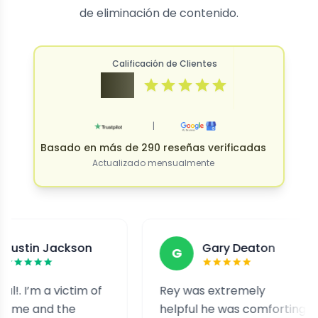
de eliminación de contenido.
Calificación de Clientes
4.9
|
Basado en más de 290 reseñas verificadas
Actualizado mensualmente
Jackson
Gary Deaton
G
a victim of
Rey was extremely
I
d the
helpful he was comforting
a