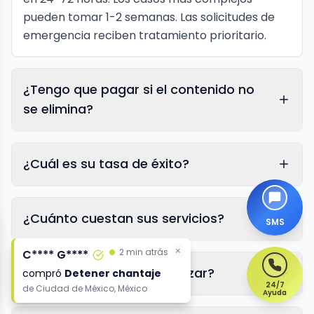
pueden tomar 1-2 semanas. Las solicitudes de
emergencia reciben tratamiento prioritario.
¿Tengo que pagar si el contenido no
se elimina?
¿Cuál es su tasa de éxito?
¿Cuánto cuestan sus servicios?
SMS
×
×
2 min atrás
2 min atrás
C**** G****
C**** G****
¿Qué necesito para empezar?
compró
compró
Detener chantaje
Detener chantaje
24/7
de
de
Ciudad de México, México
Ciudad de México, México
Ayuda