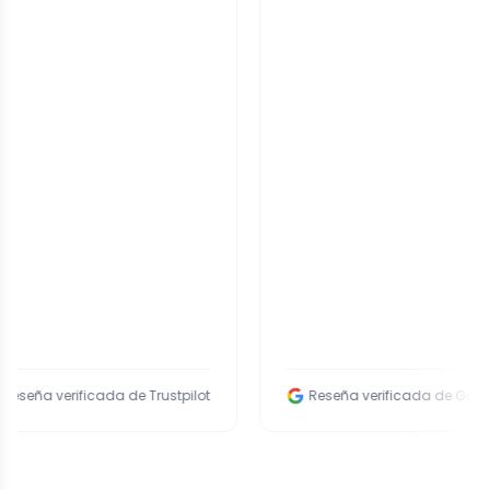
verificada de Trustpilot
Reseña verificada de Google