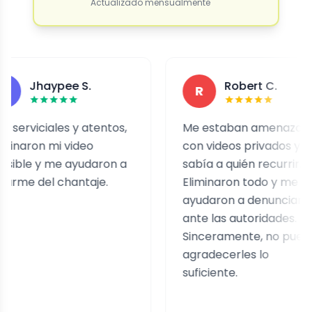
Actualizado mensualmente
Jhaypee S.
Robert C.
R
iciales y atentos,
Me estaban amenazando
on mi video
con videos privados y no
e y me ayudaron a
sabía a quién recurrir.
 del chantaje.
Eliminaron todo y me
ayudaron a denunciarlo
ante las autoridades.
Sinceramente, no puedo
agradecerles lo
suficiente.