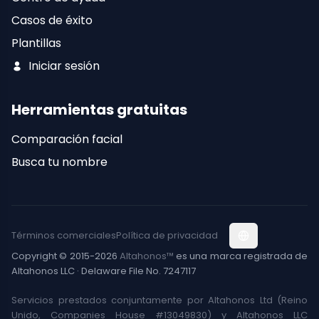
Casos de éxito
Plantillas
Iniciar sesión
Herramientas gratuitas
Comparación facial
Busca tu nombre
Términos comerciales
Política de privacidad
Copyright © 2015-2026
Altahonos™
es una marca registrada de
Altahonos LLC · Delaware File No. 7247117
Servicios prestados conjuntamente por Altahonos Ltd (Reino
Unido, Companies House #13049830) y Altahonos LLC