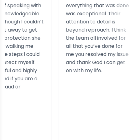
ing with
everything that was done
hel
dgeable
was exceptional. Their
hel
 couldn’t
attention to detail is
ass
to get
beyond reproach. I think
cas
ion she
the team all involved for
rea
ng me
all that you’ve done for
exp
 i could
me you resolved my issue
sim
yself.
and thank God I can get
highly
on with my life.
 are a