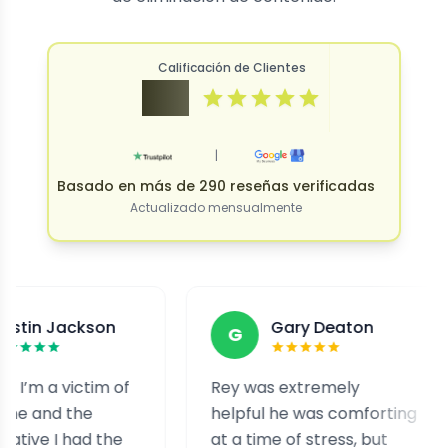
Calificación de Clientes
4.9
|
Basado en más de 290 reseñas verificadas
Actualizado mensualmente
ckson
Gary Deaton
G
F
victim of
Rey was extremely
I w
the
helpful he was comforting
and
had the
at a time of stress, but
sta