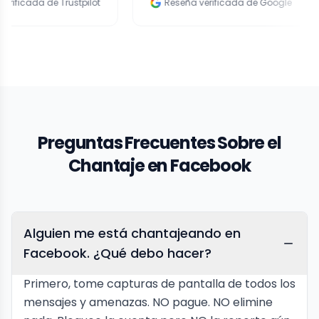
e Trustpilot
Reseña verificada de Google
R
Preguntas Frecuentes Sobre el
Chantaje en Facebook
Alguien me está chantajeando en
Facebook. ¿Qué debo hacer?
Primero, tome capturas de pantalla de todos los
mensajes y amenazas. NO pague. NO elimine