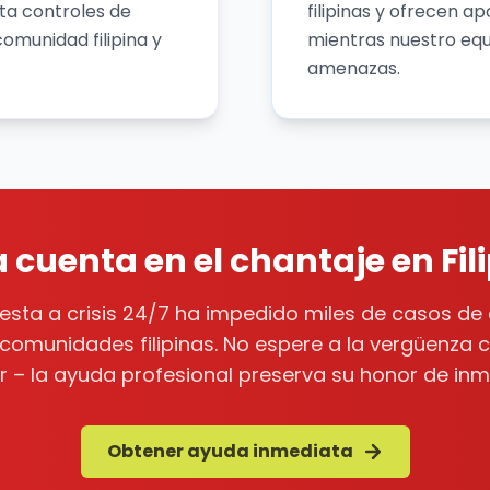
ta controles de
filipinas y ofrecen 
omunidad filipina y
mientras nuestro equ
amenazas.
 cuenta en el chantaje en Fil
sta a crisis 24/7 ha impedido miles de casos de 
y comunidades filipinas. No espere a la vergüenza cu
ar – la ayuda profesional preserva su honor de inm
Obtener ayuda inmediata