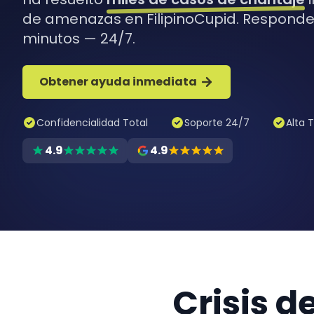
de amenazas en FilipinoCupid. Respond
minutos — 24/7.
Obtener ayuda inmediata
Confidencialidad Total
Soporte 24/7
Alta 
4.9
4.9
Crisis d