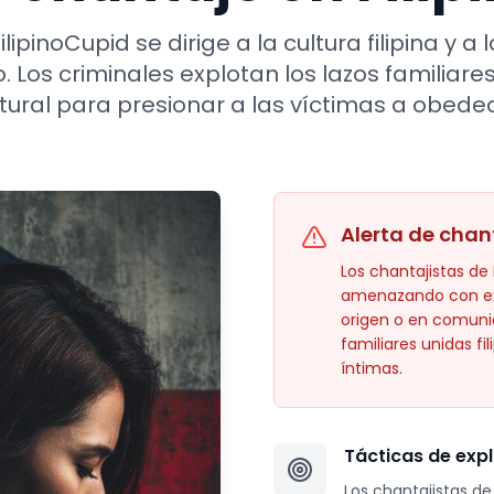
ilipinoCupid se dirige a la cultura filipina y a
o. Los criminales explotan los lazos familiare
ltural para presionar a las víctimas a obedec
Alerta de chan
Los chantajistas de F
amenazando con exp
origen o en comunid
familiares unidas fi
íntimas.
Tácticas de expl
Los chantajistas de