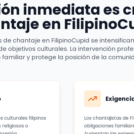
ión inmediata es cr
ntaje en FilipinoC
de chantaje en FilipinoCupid se intensific
e objetivos culturales. La intervención profe
 familiar y protege la posición de la comunida
o
Exigenci
 culturales filipinos
Los chantajistas de Fi
 religiosos o
obligaciones familiar
presión.
Aumentan las exigenc