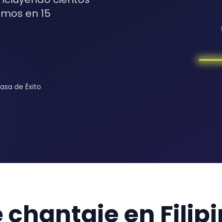
emos en 15
Tasa de Éxito
e chantaje en Fili