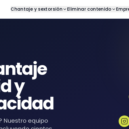
Chantaje y sextorsión
Eliminar contenido
Empr
g
Detener chantaje
Centro de ayuda
Resultados de b
os artículos y análisis
Obtener ayuda con chantaje
Encuentre respuestas a pre
Eliminar resultados n
frecuentes
as
Detener sextorsión
Imágenes
Casos de éxito
s completas
Obtener ayuda con
Eliminar imágenes no
sextorsión
Ejemplos del mundo real
antaje
oks
Videos
Plantillas
sos y guías digitales
Eliminar videos no de
Plantillas listas para usar
id y
Pornografía veng
Eliminar contenido pr
vacidad
Reseñas
Eliminar reseñas no 
? Nuestro equipo
ncluyendo cientos