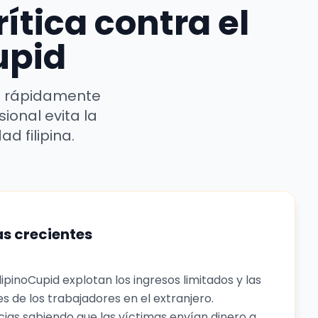
ítica contra el
upid
an rápidamente
sional evita la
d filipina.
as crecientes
lipinoCupid explotan los ingresos limitados y las
es de los trabajadores en el extranjero.
ias sabiendo que las víctimas envían dinero a