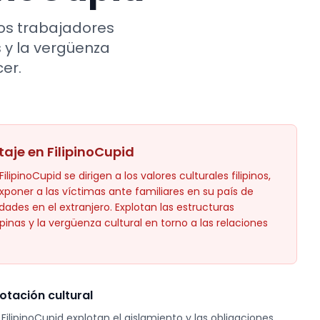
 los trabajadores
s y la vergüenza
er.
taje en FilipinoCupid
ilipinoCupid se dirigen a los valores culturales filipinos,
oner a las víctimas ante familiares en su país de
ades en el extranjero. Explotan las estructuras
lipinas y la vergüenza cultural en torno a las relaciones
otación cultural
 FilipinoCupid explotan el aislamiento y las obligaciones