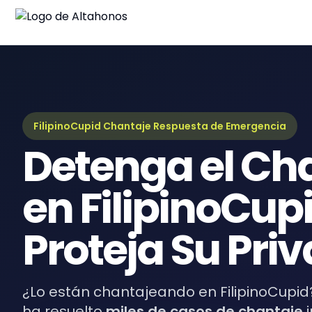
Blo
Últim
Guí
Guía
FilipinoCupid Chantaje Respuesta de Emergencia
Detenga el Ch
eBo
Recur
en FilipinoCup
Proteja Su Pri
¿Lo están chantajeando en FilipinoCupid
ha resuelto
miles de casos de chantaje
i