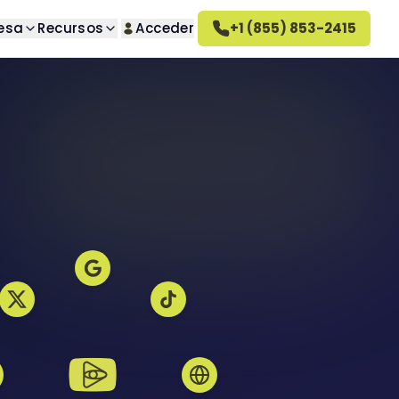
esa
Recursos
Acceder
+1 (855) 853-2415
úsqueda
Sobre nosotros
guntas
o deseados
Conozca nuestra empresa
Cómo funciona Altahonos
 deseadas
Conozca cómo trabajamos
Empleo
seados
Únase a nuestro equipo
ativa
Reseñas de Altahonos
ivado
Vea lo que dicen nuestros
clientes
deseadas