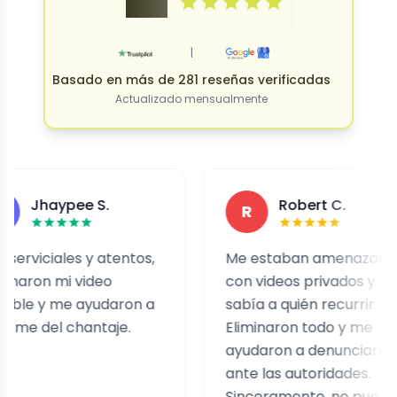
4.9
|
Basado en más de 281 reseñas verificadas
Actualizado mensualmente
aypee S.
Robert C.
R
ales y atentos,
Me estaban amenazando
 mi video
con videos privados y no
 me ayudaron a
sabía a quién recurrir.
el chantaje.
Eliminaron todo y me
ayudaron a denunciarlo
ante las autoridades.
Sinceramente, no puedo