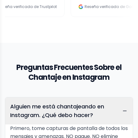
ificada de Trustpilot
Reseña verificada de Google
Preguntas Frecuentes Sobre el
Chantaje en Instagram
Alguien me está chantajeando en
Instagram. ¿Qué debo hacer?
Primero, tome capturas de pantalla de todos los
mensajes y amenazas. NO pague. NO elimine