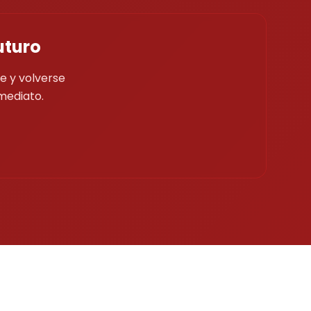
uturo
e y volverse
mediato.