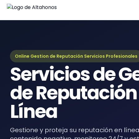
Blo
Últim
Guí
Guía
Online Gestion de Reputación Servicios Profesionales
Servicios de G
eBo
Recur
de Reputación
Línea
Gestione y proteja su reputación en línea
contenido negativo, monitoreo 24/7 y es