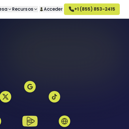
esa
Recursos
Acceder
+1 (855) 853-2415
úsqueda
Sobre nosotros
guntas
o deseados
Conozca nuestra empresa
Cómo funciona Altahonos
 deseadas
Conozca cómo trabajamos
Empleo
seados
Únase a nuestro equipo
ativa
Reseñas de Altahonos
ivado
Vea lo que dicen nuestros
clientes
deseadas