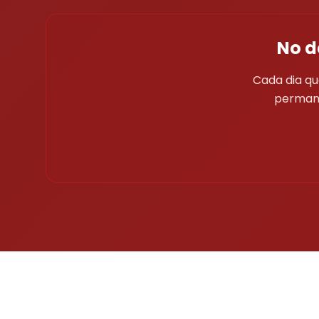
No d
Cada dia qu
permane