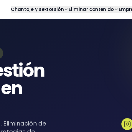
Chantaje y sextorsión
Eliminar contenido
Empr
g
Detener chantaje
Centro de ayuda
Resultados de b
os artículos y análisis
Obtener ayuda con chantaje
Encuentre respuestas a pre
Eliminar resultados n
frecuentes
as
Detener sextorsión
Imágenes
Casos de éxito
s completas
Obtener ayuda con
Eliminar imágenes no
sextorsión
Ejemplos del mundo real
estión
oks
Videos
Plantillas
sos y guías digitales
Eliminar videos no de
Plantillas listas para usar
 en
Pornografía veng
Eliminar contenido pr
Reseñas
Eliminar reseñas no 
. Eliminación de
trategias de