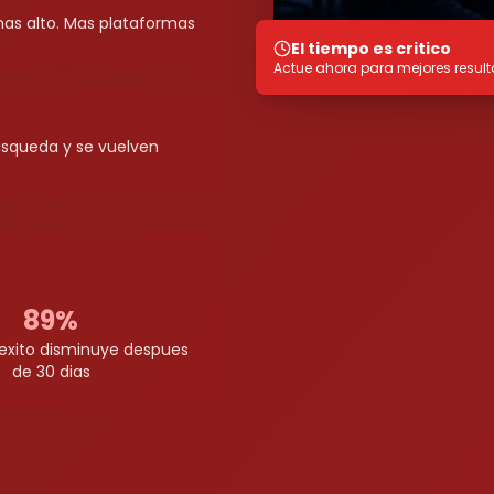
as alto. Mas plataformas
El tiempo es critico
Actue ahora para mejores resul
usqueda y se vuelven
89%
 exito disminuye despues
de 30 dias