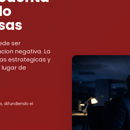
do
sas
ede ser
ion negativa. La
as estrategicas y
 lugar de
, difundiendo el