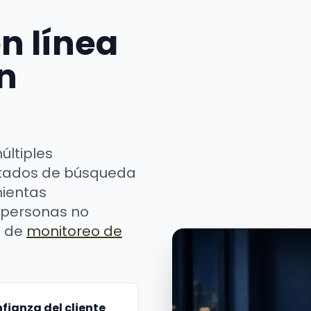
n línea
n
últiples
ultados de búsqueda
mientas
 personas no
s de
monitoreo de
fianza del cliente