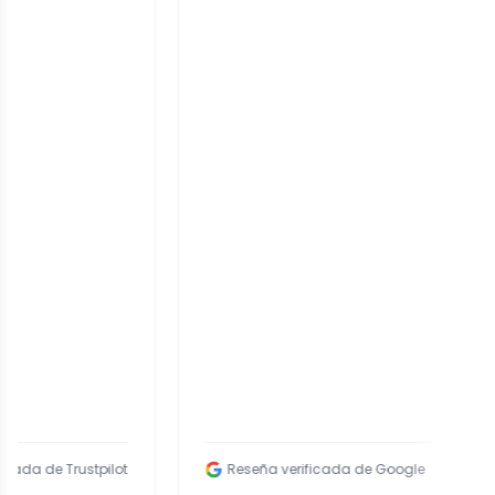
stpilot
Reseña verificada de Google
Reseña