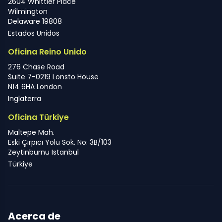
2604 Whittier Place
Wilmington
Delaware 19808
Estados Unidos
Oficina Reino Unido
276 Chase Road
Suite 7-0219 Lonsto House
N14 6HA London
Inglaterra
Oficina Türkiye
Maltepe Mah.
Eski Çırpıcı Yolu Sok. No: 3B/103
Zeytinburnu Istanbul
Türkiye
Acerca de