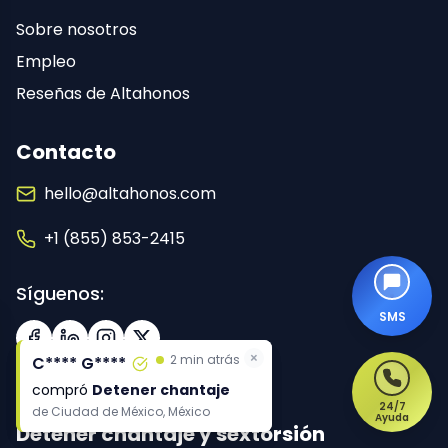
Sobre nosotros
Empleo
Reseñas de Altahonos
Contacto
hello@altahonos.com
+1 (855) 853-2415
Síguenos:
SMS
Facebook
LinkedIn
Instagram
X (Twitter)
24/7
Ayuda
Detener chantaje y sextorsión