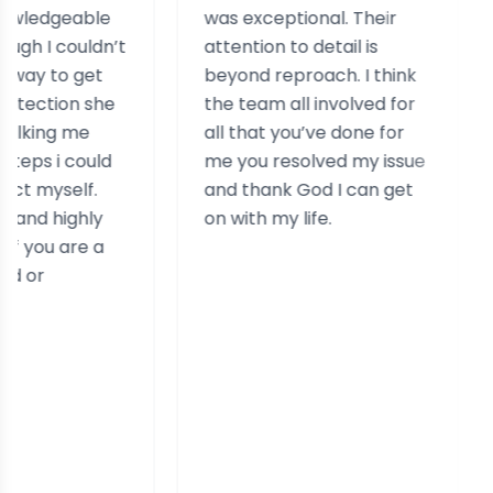
ble
was exceptional. Their
helpful
ldn’t
attention to detail is
assiste
get
beyond reproach. I think
case. T
 she
the team all involved for
really 
e
all that you’ve done for
experie
ould
me you resolved my issue
similar
f.
and thank God I can get
hly
on with my life.
 a