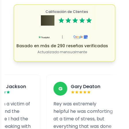
Calificación de Clientes
4.9
|
Basado en más de 290 reseñas verificadas
Actualizado mensualmente
on
Gary Deaton
G
F
m of
Rey was extremely
I was g
helpful he was comforting
and ext
the
at a time of stress, but
staff 
with
everything that was done
help m