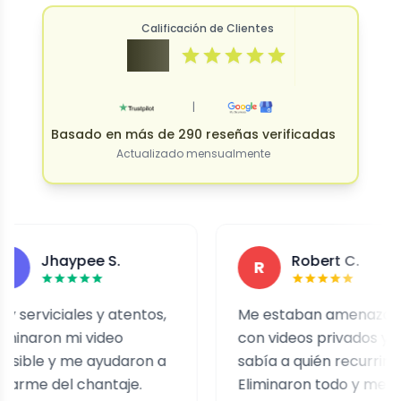
Calificación de Clientes
4.9
|
Basado en más de 290 reseñas verificadas
Actualizado mensualmente
Jhaypee S.
Robert C.
R
iciales y atentos,
Me estaban amenazando
on mi video
con videos privados y no
e y me ayudaron a
sabía a quién recurrir.
 del chantaje.
Eliminaron todo y me