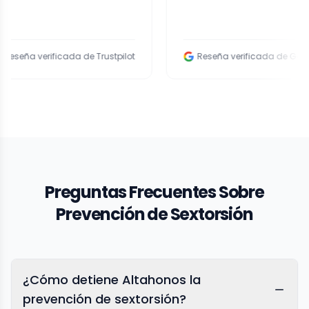
verificada de Trustpilot
Reseña verificada de Google
Preguntas Frecuentes Sobre
Prevención de Sextorsión
¿Cómo detiene Altahonos la
prevención de sextorsión?